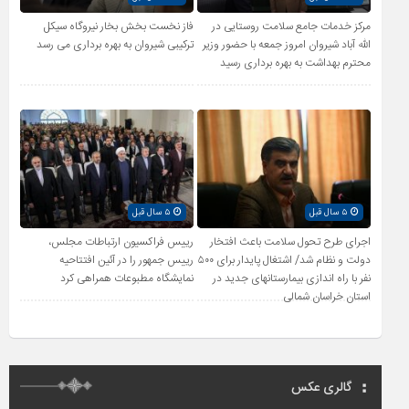
مرکز خدمات جامع سلامت روستایی در
فاز نخست بخش بخار نیروگاه سیکل
الله آباد شیروان امروز جمعه با حضور وزیر
ترکیبی شیروان به بهره برداری می رسد
محترم بهداشت به بهره برداری رسید
۵ سال قبل
۵ سال قبل
اجرای طرح تحول سلامت باعث افتخار
رییس فراکسیون ارتباطات مجلس،
دولت و نظام شد/ اشتغال پایدار برای ۵۰۰
رییس جمهور را در آئین افتتاحیه
نفر با راه اندازی بیمارستانهای جدید در
نمایشگاه مطبوعات همراهی کرد
استان خراسان شمالی
گالری عکس