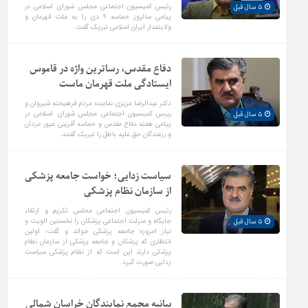
رئیس کمیسیون اجتماعی مجلس شورای اسلامی در
۵ سال قبل
پیامی سالروز حماسه ۹ دی را به ملت قهرمان و
ولایتمدار ایران اسلامی تبریک گفت.
دفاع مقدس، رساترین واژه در قاموس
ایستادگی ملت قهرمان ماست
دکتر عبدالرضا عزیزی نماینده مردم فرهیخته شیروان و
رییس کمیسیون اجتماعی مجلس شورای اسلامی در
۵ سال قبل
پیامی هفته دفاع مقدس و حماسه آفرینی غیور مردان
و رزمندگان حق علیه باطل را تبریک گفتند.
سیاست زدایی؛ خواست جامعه پزشکی
از سازمان نظام پزشکی
رئیس کمیسیون اجتماعی مجلس تکریم و ارتقاء
جایگاه و منزلت اجتماعی پزشکان را نخستین الویت و
۵ سال قبل
نیاز امروزه جامعه پزشکی خواند و گفت: اولین
انتظاری که پزشکان و جامعه پزشکی از سازمان نظام
پزشکی دارند این است که از نظام پزشکی سیاست
زدایی صورت گیرد.
بیانیه مجمع نمایندگان خراسان شمالی