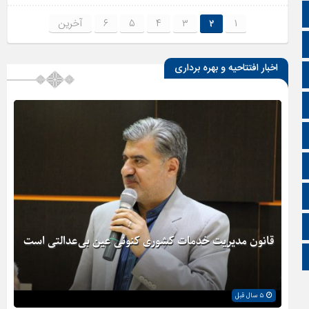
تالار گفتمان
۱
۲
۳
۴
۵
۶
آخرین
اپلیکیشن سایت
اخبار افتتاحیه و بهره برداری
سروش
ایتا
آپارات
اینستاگرام
اطلاعات سایت
زبان انگلیسی
قانون مدیریت خدمات کشوری کنونی عین بی‌عدالتی است
زبان عربی
۵ سال قبل