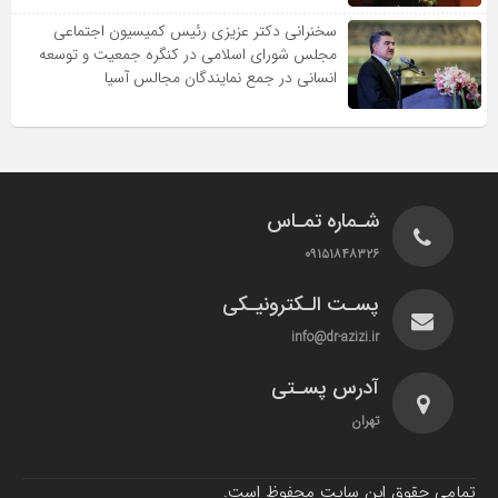
سخنرانى دکتر عزیزى رئیس کمیسیون اجتماعى
مجلس شوراى اسلامى در کنگره جمعیت و توسعه
انسانى در جمع نمایندگان مجالس آسیا
شـماره تمـاس
۰۹۱۵۱۸۴۸۳۲۶
پسـت الـکترونیـکی
info@dr-azizi.ir
آدرس پسـتی
تهران
تمامی حقوق این سایت محفوظ است.