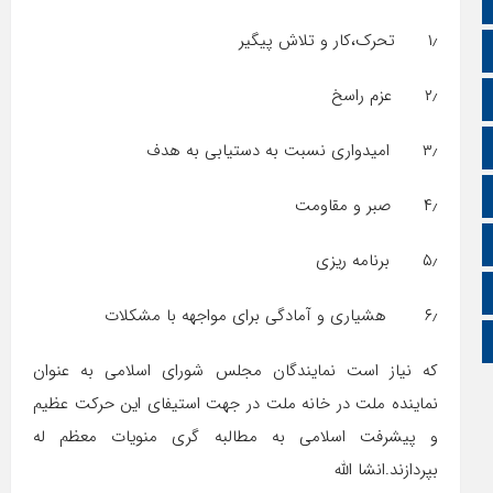
اپلیکیشن سایت
۱٫ تحرک،کار و تلاش پیگیر
سروش
۲٫ عزم راسخ
ایتا
آپارات
۳٫ امیدواری نسبت به دستیابی به هدف
اینستاگرام
۴٫ صبر و مقاومت
اطلاعات سایت
۵٫ برنامه ریزی
زبان انگلیسی
۶٫ هشیاری و آمادگی برای مواجهه با مشکلات
زبان عربی
که نیاز است نمایندگان مجلس شورای اسلامی به عنوان
نماینده ملت در خانه ملت در جهت استیفای این حرکت عظیم
و پیشرفت اسلامی به مطالبه گری منویات معظم له
بپردازند.انشا الله