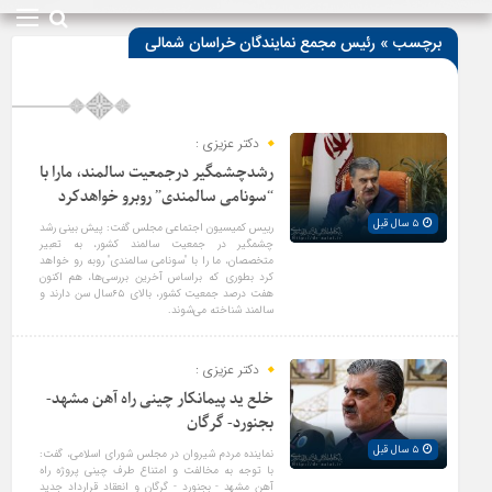
برچسب » رئیس مجمع نمایندگان خراسان شمالی
دکتر عزیزی :
رشدچشمگیر درجمعیت سالمند، مارا با
“سونامی سالمندی” روبرو خواهدکرد
۵ سال قبل
رییس کمیسیون اجتماعی مجلس گفت: پیش بینی رشد
چشمگیر در جمعیت سالمند کشور، به تعبیر
متخصصان، ما را با "سونامی سالمندی" روبه رو خواهد
کرد بطوری که براساس آخرین بررسی‌ها، هم اکنون
هفت درصد جمعیت کشور، بالای ۶۵سال سن دارند و
سالمند شناخته می‌شوند.
دکتر عزیزی :
خلع ید پیمانکار چینی راه آهن مشهد-
بجنورد- گرگان
۵ سال قبل
نماینده مردم شیروان در مجلس شورای اسلامی، گفت:
با توجه به مخالفت و امتناع طرف چینی پروژه راه
آهن مشهد - بجنورد - گرگان و انعقاد قرارداد جدید