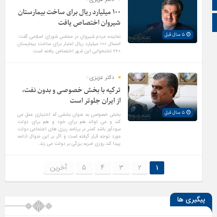
زبان انگلیسی
۱۰۰ میلیارد ریال برای ساخت بیمارستان
زبان عربی
شیروان اختصاص یافت
۵ سال قبل
نماینده مردم شیروان در مجلس شورای اسلامی گفت:
امسال ۱۰۰ میلیارد ریال اعتبار برای ساخت بیمارستان
۲۲۰ تختخوابی این شهر اختصاص یافته است.
دکتر عزیزی :
ترکیه با بخش خصوصی و بدون نفت،
از ایران جلوتر است
۵ سال قبل
بخش خصوصی به عنوان بخشی که اختیاری عمل می
کند و می تواند هم برای خود و هم برای دولت
سودآور باشد کمتر در برنامه ریزی های اجتماعی دولت
مورد توجه قرار گرفته است و اگر بر این منوال ادامه
پیدا کند روزی ضربه بزرگی بر دولت می زند.
۱
۲
۳
۴
۵
آخرین
پیگیری ها