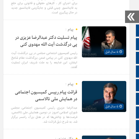
برای اجرای کار ، کارهای حقوقی و قانونی برای خلع
ید فاینانسور چینی قبلی و جایگزینی فاینانسور جدید
در حال پیگیری است.
پیام :
صفحه نخست
پیام تسلیت دکتر عبدالرضا عزیزی در
تالار گفتمان
پی درگذشت آیت الله مهدوی کنی
۵ سال قبل
رئیس کمیسیون اجتماعی مجلس در پی درگذشت آیت
اپلیکیشن سایت
الله مهدوی کتی در پیامی ضمن بزرگداشت مقام شامخ
ایشان، این ضایعه را به ملت شریف ایران تسلیت
گفتند.
سروش
پیام :
ایتا
قرائت پیام رییس کمیسیون اجتماعی
آپارات
در همایش ملی تالاسمی
۵ سال قبل
عبدالرضا عزیزی رئیس کمیسیون اجتماعی مجلس
اینستاگرام
شورای اسلامی امروز در دومین همایش ملی تالاسمی،
فرصت‌ها و چالش‌ها که در هتل بزرگ رامسر برگزار
شد، به شرح ذیل قرائت شد.
اطلاعات سایت
دکتر عزیزی :