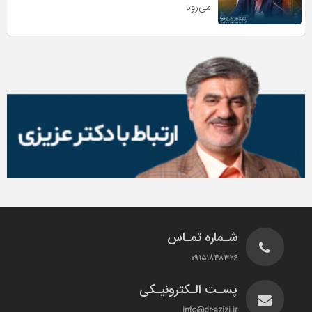
می‌رود
شـماره تمـاس
۰۹۱۵۱۸۴۸۳۲۶
پسـت الـکترونیـکی
info@dr-azizi.ir