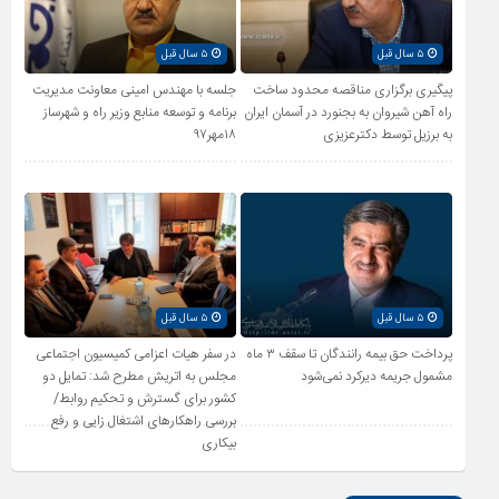
۵ سال قبل
۵ سال قبل
پیگیری برگزاری مناقصه محدود ساخت
جلسه با مهندس امینی معاونت مدیریت
راه آهن شیروان به بجنورد در آسمان ایران
برنامه و توسعه منابع وزیر راه و شهرساز
به برزیل توسط دکترعزیزی
۱۸مهر۹۷
۵ سال قبل
۵ سال قبل
پرداخت حق بیمه رانندگان تا سقف ۳ ماه
در سفر هیات اعزامی کمیسیون اجتماعی
مشمول جریمه دیرکرد نمی‌شود
مجلس به اتریش مطرح شد: تمایل دو
کشور برای گسترش و تحکیم روابط/
بررسی راهکارهای اشتغال زایی و رفع
بیکاری