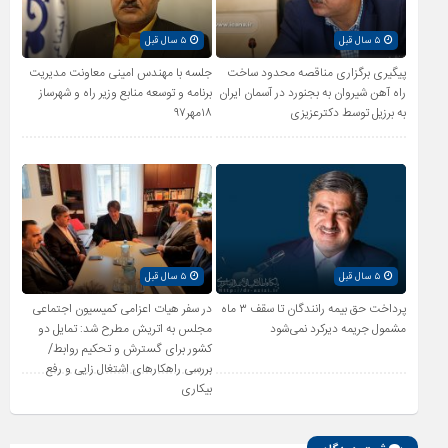
۵ سال قبل
۵ سال قبل
پیگیری برگزاری مناقصه محدود ساخت
جلسه با مهندس امینی معاونت مدیریت
راه آهن شیروان به بجنورد در آسمان ایران
برنامه و توسعه منابع وزیر راه و شهرساز
به برزیل توسط دکترعزیزی
۱۸مهر۹۷
۵ سال قبل
۵ سال قبل
پرداخت حق بیمه رانندگان تا سقف ۳ ماه
در سفر هیات اعزامی کمیسیون اجتماعی
مشمول جریمه دیرکرد نمی‌شود
مجلس به اتریش مطرح شد: تمایل دو
کشور برای گسترش و تحکیم روابط/
بررسی راهکارهای اشتغال زایی و رفع
بیکاری