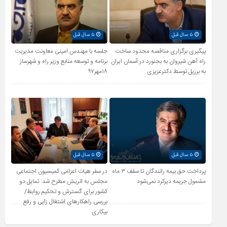
۵ سال قبل
۵ سال قبل
پیگیری برگزاری مناقصه محدود ساخت
جلسه با مهندس امینی معاونت مدیریت
راه آهن شیروان به بجنورد در آسمان ایران
برنامه و توسعه منابع وزیر راه و شهرساز
به برزیل توسط دکترعزیزی
۱۸مهر۹۷
۵ سال قبل
۵ سال قبل
پرداخت حق بیمه رانندگان تا سقف ۳ ماه
در سفر هیات اعزامی کمیسیون اجتماعی
مشمول جریمه دیرکرد نمی‌شود
مجلس به اتریش مطرح شد: تمایل دو
کشور برای گسترش و تحکیم روابط/
بررسی راهکارهای اشتغال زایی و رفع
بیکاری