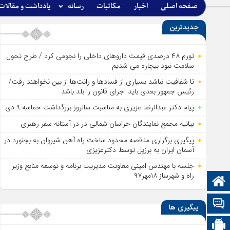
صفحه اصلی
اخبار
مکاتبات
رسانه
یادداشت و مقالات
جدیدترین
تورم ۴۸ درصدی قیمت داروهای داخلی را نجومی کرد / طرح تحول
سلامت نبود بیچاره می شدیم
تا شفافیت نباشد بسیاری از فساد‌ها و رانت‌ها از بین نخواهند رفت/
رئیس جمهور بعدی باید اجرای قانون را بلد باشد
پیام دکتر عبدالرضا عزیزی به مناسبت سالروز بزرگداشت حماسه ۹ دی
بیانیه مجمع نمایندگان خراسان شمالی در در آستانه سفر رهبری
پیگیری برگزاری مناقصه محدود ساخت راه آهن شیروان به بجنورد در
آسمان ایران به برزیل توسط دکترعزیزی
جلسه با مهندس امینی معاونت مدیریت برنامه و توسعه منابع وزیر
راه و شهرساز ۱۸مهر۹۷
صفحه نخست
تالار گفتمان
پیگیری ها
اپلیکیشن سایت