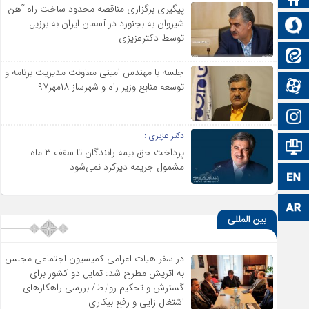
پیگیری برگزاری مناقصه محدود ساخت راه آهن
شیروان به بجنورد در آسمان ایران به برزیل
سروش
توسط دکترعزیزی
ایتا
جلسه با مهندس امینی معاونت مدیریت برنامه و
آپارات
توسعه منابع وزیر راه و شهرساز ۱۸مهر۹۷
اینستاگرام
دکتر عزیزی :
اطلاعات سایت
پرداخت حق بیمه رانندگان تا سقف ۳ ماه
مشمول جریمه دیرکرد نمی‌شود
زبان انگلیسی
زبان عربی
بین المللی
در سفر هیات اعزامی کمیسیون اجتماعی مجلس
به اتریش مطرح شد: تمایل دو کشور برای
گسترش و تحکیم روابط/ بررسی راهکارهای
اشتغال زایی و رفع بیکاری