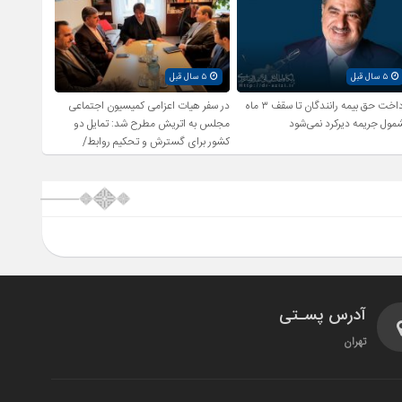
۵ سال قبل
۵ سال قبل
پرداخت حق بیمه رانندگان تا سقف ۳ ماه
در سفر هیات اعزامی کمیسیون اجتماعی
مول جریمه دیرکرد نمی‌شود
مجلس به اتریش مطرح شد: تمایل دو
کشور برای گسترش و تحکیم روابط/
بررسی راهکارهای اشتغال زایی و رفع
بیکاری
آدرس پسـتی
تهران