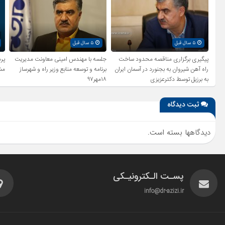
۵ سال قبل
۵ سال قبل
پیگیری برگزاری مناقصه محدود ساخت
جلسه با مهندس امینی معاونت مدیریت
راه آهن شیروان به بجنورد در آسمان ایران
برنامه و توسعه منابع وزیر راه و شهرساز
مش
به برزیل توسط دکترعزیزی
۱۸مهر۹۷
ثبت دیدگاه
دیدگاهها بسته است.
پسـت الـکترونیـکی
info@dr-azizi.ir