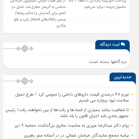
پرداخت حق بیمه رانندگان تا سقف ۳ ماه
در سفر هیات اعزامی کمیسیون اجتماعی
مشمول جریمه دیرکرد نمی‌شود
مجلس به اتریش مطرح شد: تمایل دو
کشور برای گسترش و تحکیم روابط/
بررسی راهکارهای اشتغال زایی و رفع
بیکاری
ثبت دیدگاه
دیدگاهها بسته است.
جدیدترین
تورم ۴۸ درصدی قیمت داروهای داخلی را نجومی کرد / طرح تحول
سلامت نبود بیچاره می شدیم
تا شفافیت نباشد بسیاری از فساد‌ها و رانت‌ها از بین نخواهند رفت/ رئیس
جمهور بعدی باید اجرای قانون را بلد باشد
پیام دکتر عبدالرضا عزیزی به مناسبت سالروز بزرگداشت حماسه ۹ دی
بیانیه مجمع نمایندگان خراسان شمالی در در آستانه سفر رهبری