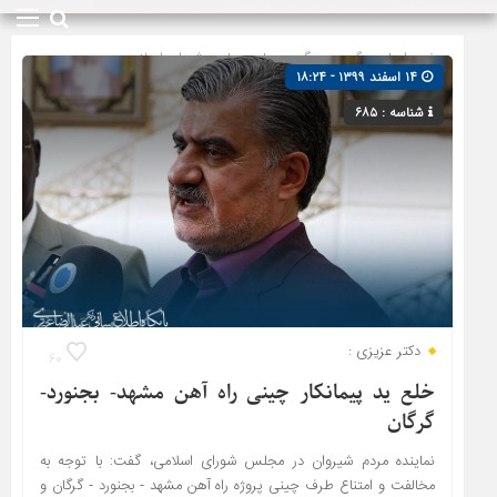
صفحه اصلی
» گروه »
پیگیری ها
»
مجلس شورای اسلامی
۱۴ اسفند ۱۳۹۹ - ۱۸:۲۴
شناسه : ۶۸۵
دکتر عزیزی :
۶۰
خلع ید پیمانکار چینی راه آهن مشهد- بجنورد-
گرگان
نماینده مردم شیروان در مجلس شورای اسلامی، گفت: با توجه به
مخالفت و امتناع طرف چینی پروژه راه آهن مشهد - بجنورد - گرگان و