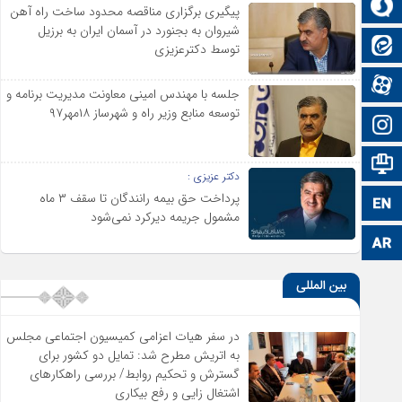
سروش
پیگیری برگزاری مناقصه محدود ساخت راه آهن
شیروان به بجنورد در آسمان ایران به برزیل
ایتا
توسط دکترعزیزی
آپارات
جلسه با مهندس امینی معاونت مدیریت برنامه و
توسعه منابع وزیر راه و شهرساز ۱۸مهر۹۷
اینستاگرام
اطلاعات سایت
دکتر عزیزی :
پرداخت حق بیمه رانندگان تا سقف ۳ ماه
زبان انگلیسی
مشمول جریمه دیرکرد نمی‌شود
زبان عربی
بین المللی
در سفر هیات اعزامی کمیسیون اجتماعی مجلس
به اتریش مطرح شد: تمایل دو کشور برای
گسترش و تحکیم روابط/ بررسی راهکارهای
اشتغال زایی و رفع بیکاری