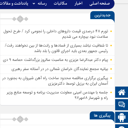
صفحه اصلی
اخبار
مکاتبات
رسانه
یادداشت و مقالات
جدیدترین
تورم ۴۸ درصدی قیمت داروهای داخلی را نجومی کرد / طرح تحول
سلامت نبود بیچاره می شدیم
تا شفافیت نباشد بسیاری از فساد‌ها و رانت‌ها از بین نخواهند رفت/
رئیس جمهور بعدی باید اجرای قانون را بلد باشد
پیام دکتر عبدالرضا عزیزی به مناسبت سالروز بزرگداشت حماسه ۹ دی
بیانیه مجمع نمایندگان خراسان شمالی در در آستانه سفر رهبری
پیگیری برگزاری مناقصه محدود ساخت راه آهن شیروان به بجنورد در
آسمان ایران به برزیل توسط دکترعزیزی
صفحه نخست
جلسه با مهندس امینی معاونت مدیریت برنامه و توسعه منابع وزیر
راه و شهرساز ۱۸مهر۹۷
تالار گفتمان
پیگیری ها
اپلیکیشن سایت