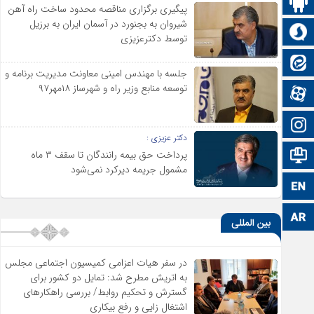
اپلیکیشن سایت
پیگیری برگزاری مناقصه محدود ساخت راه آهن
شیروان به بجنورد در آسمان ایران به برزیل
سروش
توسط دکترعزیزی
ایتا
جلسه با مهندس امینی معاونت مدیریت برنامه و
توسعه منابع وزیر راه و شهرساز ۱۸مهر۹۷
آپارات
اینستاگرام
دکتر عزیزی :
پرداخت حق بیمه رانندگان تا سقف ۳ ماه
اطلاعات سایت
مشمول جریمه دیرکرد نمی‌شود
زبان انگلیسی
زبان عربی
بین المللی
در سفر هیات اعزامی کمیسیون اجتماعی مجلس
به اتریش مطرح شد: تمایل دو کشور برای
گسترش و تحکیم روابط/ بررسی راهکارهای
اشتغال زایی و رفع بیکاری