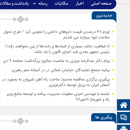
صفحه اصلی
اخبار
مکاتبات
رسانه
یادداشت و مقالات
جدیدترین
تورم ۴۸ درصدی قیمت داروهای داخلی را نجومی کرد / طرح تحول
سلامت نبود بیچاره می شدیم
تا شفافیت نباشد بسیاری از فساد‌ها و رانت‌ها از بین نخواهند رفت/
رئیس جمهور بعدی باید اجرای قانون را بلد باشد
پیام دکتر عبدالرضا عزیزی به مناسبت سالروز بزرگداشت حماسه ۹ دی
بیانیه مجمع نمایندگان خراسان شمالی در در آستانه سفر رهبری
پیگیری برگزاری مناقصه محدود ساخت راه آهن شیروان به بجنورد در
آسمان ایران به برزیل توسط دکترعزیزی
جلسه با مهندس امینی معاونت مدیریت برنامه و توسعه منابع وزیر
راه و شهرساز ۱۸مهر۹۷
صفحه نخست
پیگیری ها
تالار گفتمان