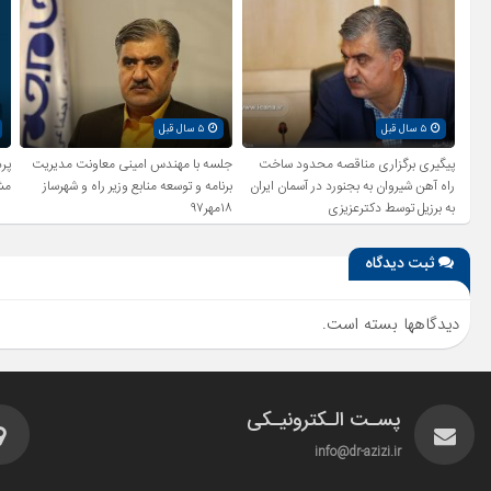
۵ سال قبل
۵ سال قبل
پیگیری برگزاری مناقصه محدود ساخت
جلسه با مهندس امینی معاونت مدیریت
راه آهن شیروان به بجنورد در آسمان ایران
برنامه و توسعه منابع وزیر راه و شهرساز
مش
به برزیل توسط دکترعزیزی
۱۸مهر۹۷
ثبت دیدگاه
دیدگاهها بسته است.
پسـت الـکترونیـکی
info@dr-azizi.ir