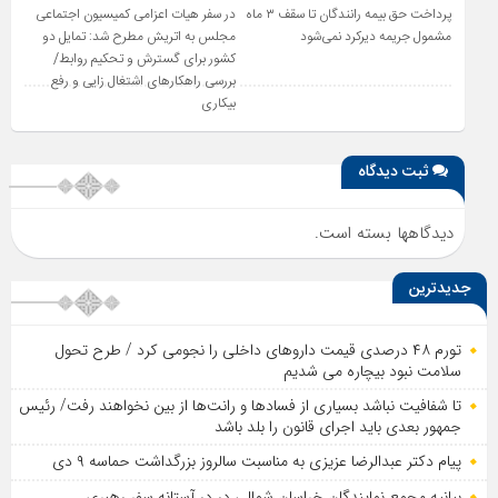
پرداخت حق بیمه رانندگان تا سقف ۳ ماه
در سفر هیات اعزامی کمیسیون اجتماعی
مشمول جریمه دیرکرد نمی‌شود
مجلس به اتریش مطرح شد: تمایل دو
کشور برای گسترش و تحکیم روابط/
بررسی راهکارهای اشتغال زایی و رفع
بیکاری
ثبت دیدگاه
دیدگاهها بسته است.
جدیدترین
تورم ۴۸ درصدی قیمت داروهای داخلی را نجومی کرد / طرح تحول
سلامت نبود بیچاره می شدیم
تا شفافیت نباشد بسیاری از فساد‌ها و رانت‌ها از بین نخواهند رفت/ رئیس
جمهور بعدی باید اجرای قانون را بلد باشد
پیام دکتر عبدالرضا عزیزی به مناسبت سالروز بزرگداشت حماسه ۹ دی
بیانیه مجمع نمایندگان خراسان شمالی در در آستانه سفر رهبری