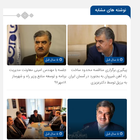
نوشته های مشابه
۵ سال قبل
۵ سال قبل
پیگیری برگزاری مناقصه محدود ساخت
جلسه با مهندس امینی معاونت مدیریت
راه آهن شیروان به بجنورد در آسمان ایران
برنامه و توسعه منابع وزیر راه و شهرساز
به برزیل توسط دکترعزیزی
۱۸مهر۹۷
۵ سال قبل
۵ سال قبل