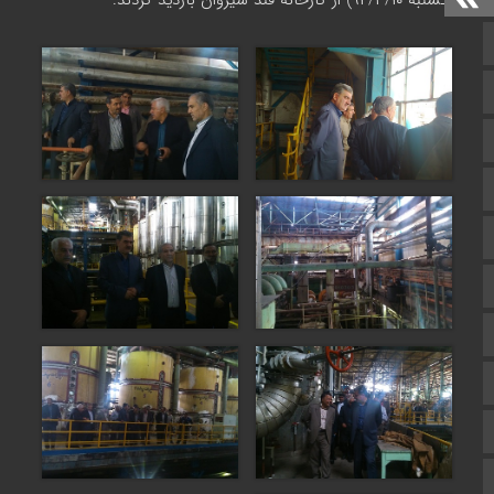
(یکشنبه ۹۴/۳/۱۰) از کارخانه قند شیروان بازدید کردند.
صفحه نخست
تالار گفتمان
اپلیکیشن سایت
سروش
ایتا
آپارات
اینستاگرام
اطلاعات سایت
زبان انگلیسی
زبان عربی