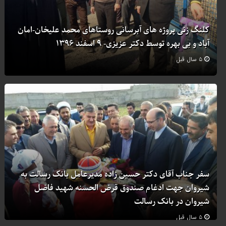
کلنگ زنی پروژه های آبرسانی روستاهای محمد علیخان-امان
آباد و بی بهره توسط دکتر عزیزی- ۹ اسفند ۱۳۹۶
۵ سال قبل
سفر جناب آقای دکتر حسین زاده مدیرعامل بانک رسالت به
شیروان جهت ادغام صندوق قرض الحسنه شهید فاضل
شیروان در بانک رسالت
۵ سال قبل