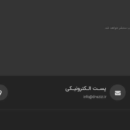
وب منتشر خواهد شد.
پسـت الـکترونیـکی
info@dr-azizi.ir