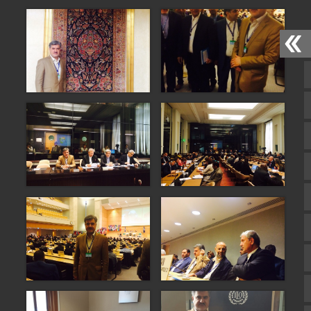
صفحه نخست
تالار گفتمان
اپلیکیشن سایت
سروش
ایتا
آپارات
اینستاگرام
اطلاعات سایت