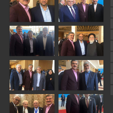
تالار گفتمان
اپلیکیشن سایت
سروش
ایتا
آپارات
اینستاگرام
اطلاعات سایت
زبان انگلیسی
زبان عربی