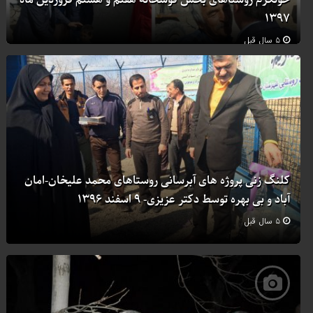
خونگرم روستاهای بخش قوشخانه هفتم و هشتم فروردین ماه
۱۳۹۷
۵ سال قبل
کلنگ زنی پروژه های آبرسانی روستاهای محمد علیخان-امان
آباد و بی بهره توسط دکتر عزیزی- ۹ اسفند ۱۳۹۶
۵ سال قبل