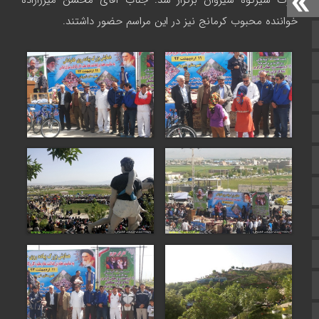
پارک شیرکوه شیروان برگزار شد.
جناب آقای محسن میرزازاده
خواننده محبوب کرمانج نیز در این مراسم حضور داشتند.
صفحه نخست
تالار گفتمان
اپلیکیشن سایت
سروش
ایتا
آپارات
اینستاگرام
اطلاعات سایت
زبان انگلیسی
زبان عربی