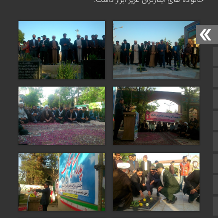
خانواده های ایثارگران عزیز ابراز داشت.
صفحه نخست
تالار گفتمان
اپلیکیشن سایت
سروش
ایتا
آپارات
اینستاگرام
اطلاعات سایت