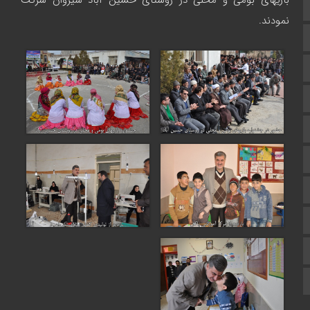
بازیهای بومی و محلی در روستای حسین آباد شیروان شرکت
صفحه نخست
نمودند.
تالار گفتمان
اپلیکیشن سایت
سروش
ایتا
آپارات
اینستاگرام
اطلاعات سایت
زبان انگلیسی
زبان عربی