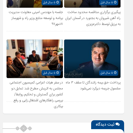
۵ سال قبل
۵ سال قبل
پیگیری برگزاری مناقصه محدود ساخت
جلسه با مهندس امینی معاونت مدیریت
راه آهن شیروان به بجنورد در آسمان ایران
برنامه و توسعه منابع وزیر راه و شهرساز
به برزیل توسط دکترعزیزی
۱۸مهر۹۷
۵ سال قبل
۵ سال قبل
پرداخت حق بیمه رانندگان تا سقف ۳ ماه
در سفر هیات اعزامی کمیسیون اجتماعی
مشمول جریمه دیرکرد نمی‌شود
مجلس به اتریش مطرح شد: تمایل دو
کشور برای گسترش و تحکیم روابط/
بررسی راهکارهای اشتغال زایی و رفع
بیکاری
ثبت دیدگاه