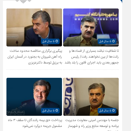
۵ سال قبل
۵ سال قبل
تا شفافیت نباشد بسیاری از فساد‌ها و
پیگیری برگزاری مناقصه محدود ساخت
رانت‌ها از بین نخواهند رفت/ رئیس
راه آهن شیروان به بجنورد در آسمان ایران
جمهور بعدی باید اجرای قانون را بلد باشد
به برزیل توسط دکترعزیزی
۵ سال قبل
۵ سال قبل
جلسه با مهندس امینی معاونت مدیریت
پرداخت حق بیمه رانندگان تا سقف ۳ ماه
برنامه و توسعه منابع وزیر راه و شهرساز
مشمول جریمه دیرکرد نمی‌شود