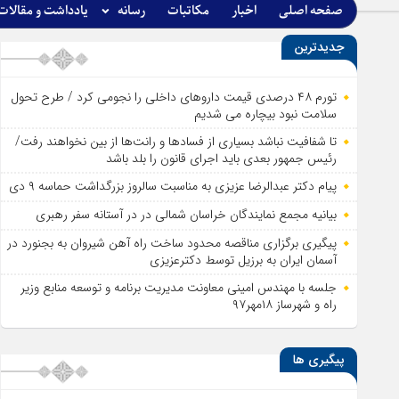
صفحه اصلی
اخبار
مکاتبات
رسانه
یادداشت و مقالات
جدیدترین
تورم ۴۸ درصدی قیمت داروهای داخلی را نجومی کرد / طرح تحول
سلامت نبود بیچاره می شدیم
تا شفافیت نباشد بسیاری از فساد‌ها و رانت‌ها از بین نخواهند رفت/
رئیس جمهور بعدی باید اجرای قانون را بلد باشد
پیام دکتر عبدالرضا عزیزی به مناسبت سالروز بزرگداشت حماسه ۹ دی
بیانیه مجمع نمایندگان خراسان شمالی در در آستانه سفر رهبری
پیگیری برگزاری مناقصه محدود ساخت راه آهن شیروان به بجنورد در
آسمان ایران به برزیل توسط دکترعزیزی
جلسه با مهندس امینی معاونت مدیریت برنامه و توسعه منابع وزیر
راه و شهرساز ۱۸مهر۹۷
پیگیری ها