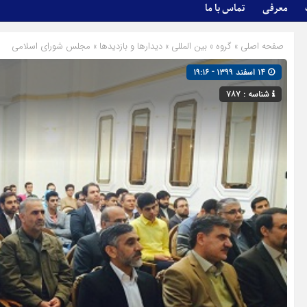
معرفی
تماس با ما
صفحه اصلی
» گروه »
بین المللی
»
دیدارها و بازدیدها
»
مجلس شورای اسلامی
۱۴ اسفند ۱۳۹۹ - ۱۹:۱۶
شناسه : ۷۸۷