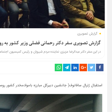
گزارش تصویری
گزارش تصویری سفر دکتر رحمانی فضلی وزیر کشور به روسی
در این سفر دکتر عبدالرضا عزیزی نماینده مردم شیروان و رئیس کمیسیون اجتما
استقبال ژنرال سافانوف( جانشین دبیرکل مبارزه باموادمخدر کشور روسی