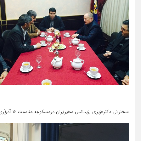
سخنرانى دکترعزیزى رزیدانس سفیرایران درمسکو،به مناسبت ١٦ آذر(روز دانشجو) در جمع دانشجویان ایرانى مقیم روسیه