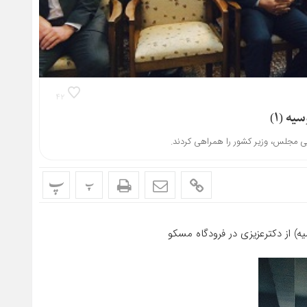
۴۲
ه (۱)
عی مجلس، وزیر کشور را همراهی کردند.
پ
پ
ه) از دکترعزیزى در فرودگاه مسکو