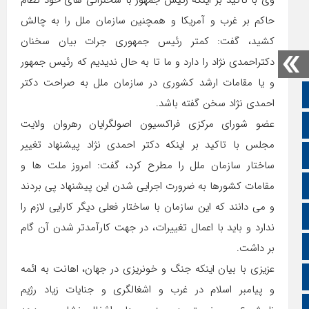
وی با تاکید بر اینکه رئیس جمهور با سخنرانی های خود نظام
حاکم بر غرب و آمریکا و همچنین سازمان ملل را به چالش
کشید، گفت: کمتر رئیس جمهوری جرات بیان سخنان
دکتراحمدی نژاد را دارد و ما تا به حال ندیدیم که رئیس جمهور
و یا مقامات ارشد کشوری در سازمان ملل به صراحت دکتر
صفحه نخست
احمدی نژاد سخن گفته باشد.
عضو شورای مرکزی فراکسیون اصولگرایان رهروان ولایت
تالار گفتمان
مجلس با تاکید بر اینکه دکتر احمدی نژاد پیشنهاد تغییر
اپلیکیشن سایت
ساختار سازمان ملل را مطرح کرد، گفت: امروز ملت ها و
مقامات کشورها به ضرورت اجرایی شدن این پیشنهاد پی بردند
سروش
و می دانند که این سازمان با ساختار فعلی دیگر کارایی لازم را
ایتا
ندارد و باید با اعمال تغییرات، در جهت کارآمدتر شدن آن گام
آپارات
بر داشت.
عزیزی با بیان اینکه جنگ و خونریزی در جهان، اهانت به ائمه
اینستاگرام
و پیامبر اسلام در غرب و اشغالگری و جنایات زیاد رژیم
اطلاعات سایت