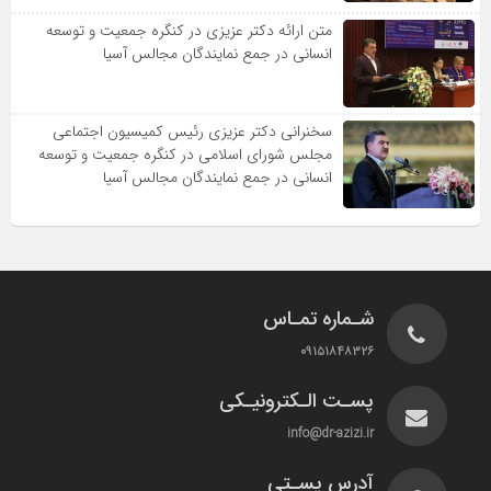
متن ارائه دکتر عزیزى در کنگره جمعیت و توسعه
انسانى در جمع نمایندگان مجالس آسیا
سخنرانى دکتر عزیزى رئیس کمیسیون اجتماعى
مجلس شوراى اسلامى در کنگره جمعیت و توسعه
انسانى در جمع نمایندگان مجالس آسیا
شـماره تمـاس
۰۹۱۵۱۸۴۸۳۲۶
پسـت الـکترونیـکی
info@dr-azizi.ir
آدرس پسـتی