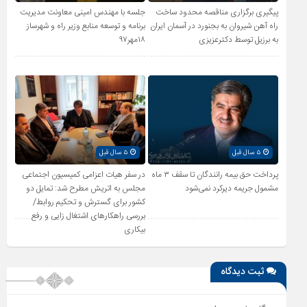
پیگیری برگزاری مناقصه محدود ساخت
جلسه با مهندس امینی معاونت مدیریت
راه آهن شیروان به بجنورد در آسمان ایران
برنامه و توسعه منابع وزیر راه و شهرساز
به برزیل توسط دکترعزیزی
۱۸مهر۹۷
۵ سال قبل
۵ سال قبل
پرداخت حق بیمه رانندگان تا سقف ۳ ماه
در سفر هیات اعزامی کمیسیون اجتماعی
مشمول جریمه دیرکرد نمی‌شود
مجلس به اتریش مطرح شد: تمایل دو
کشور برای گسترش و تحکیم روابط/
بررسی راهکارهای اشتغال زایی و رفع
بیکاری
ثبت دیدگاه