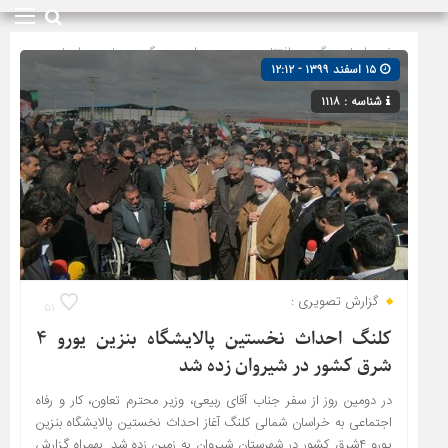
صفحه اصلی
» گروه »
افتتاحیه و بهره برداری
»
پیگیری ها
»
دیدارها
۱۵ اسفند ۱۳۹۹ - ۱۲:۱۲
و بازدیدها
»
شیروان
شناسه : ۱۱۱۸
گزارش تصویری :
۵۱
کلنگ احداث نخستین پالایشگاه بنزین یورو ۴
شرق کشور در شیروان زده شد
در دومین روز از سفر جناب آقای ربیعی، وزیر محترم تعاون، کار و رفاه
اجتماعی به خراسان شمالی کلنگ آغاز احداث نخستین پالایشگاه بنزین
یورو ۴شرق کشور در شهرستان شیروان به زمین زده شد. بهمراه گزارش