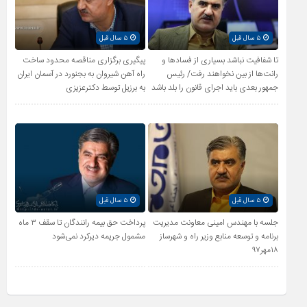
۵ سال قبل
۵ سال قبل
تا شفافیت نباشد بسیاری از فساد‌ها و
پیگیری برگزاری مناقصه محدود ساخت
رانت‌ها از بین نخواهند رفت/ رئیس
راه آهن شیروان به بجنورد در آسمان ایران
جمهور بعدی باید اجرای قانون را بلد باشد
به برزیل توسط دکترعزیزی
۵ سال قبل
۵ سال قبل
جلسه با مهندس امینی معاونت مدیریت
پرداخت حق بیمه رانندگان تا سقف ۳ ماه
برنامه و توسعه منابع وزیر راه و شهرساز
مشمول جریمه دیرکرد نمی‌شود
۱۸مهر۹۷