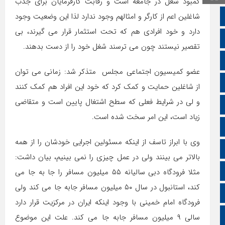
کمبود شغل در جامعه است و رقابت کارفرمایان برای جذب
صفحه نخست
شاغلین اعم از کارگر و امثالهم وجود ندارد لذا این وضعیت وجود
دارد و خود افرادی هم که تحت استثمار قرار می گیرند، بی
تالار گفتمان
تقصیر نیستند چون می ترسند شغل خود را از دست بدهند.
اپلیکیشن سایت
عضو کمیسیون اجتماعی مجلس متذکر شد: زمانی می توان
سروش
از شاغلین حمایت و کمک کرد که خود این افراد هم کمک کنند
و لی در شرایط فعلی که سطح اشتغال پایین است و متقاضی
ایتا
زیاد است، این امر سخت شده است.
آپارات
وی با ابراز تاسف از اینکه مسئولین اجرایی خودشان را از همه
اینستاگرام
بالاتر می بینند ولی در عمل چیزی را نمی بینیم، بیان داشت:
اطلاعات سایت
مثلا فرودگاه دبی سالیانه ۵۵ میلیون مسافر را جا به جا می
کند، استانبول در سال ۵۰ میلیون مسافر جابه جا می کند ولی
زبان انگلیسی
فرودگاه امام خمینی با وجود اینکه ایران در مرکزیت قرار دارد
زبان عربی
سالی ۹ میلیون مسافر جابه جا می کند. علت این موضوع