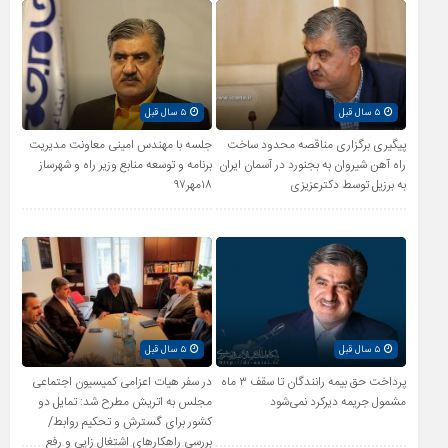
۵ سال قبل
۵ سال قبل
پیگیری برگزاری مناقصه محدود ساخت
جلسه با مهندس امینی معاونت مدیریت
راه آهن شیروان به بجنورد در آسمان ایران
برنامه و توسعه منابع وزیر راه و شهرساز
به برزیل توسط دکترعزیزی
۱۸مهر۹۷
۵ سال قبل
۵ سال قبل
پرداخت حق بیمه رانندگان تا سقف ۳ ماه
در سفر هیات اعزامی کمیسیون اجتماعی
مشمول جریمه دیرکرد نمی‌شود
مجلس به اتریش مطرح شد: تمایل دو
کشور برای گسترش و تحکیم روابط/
بررسی راهکارهای اشتغال زایی و رفع