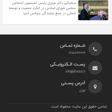
سخنرانى دکتر عزیزى رئیس کمیسیون اجتماعى
مجلس شوراى اسلامى در کنگره جمعیت و توسعه
انسانى در جمع نمایندگان مجالس آسیا
شـماره تمـاس
۰۹۱۵۱۸۴۸۳۲۶
پسـت الـکترونیـکی
info@dr-azizi.ir
آدرس پسـتی
تهران
تمامی حقوق این سایت محفوظ است.