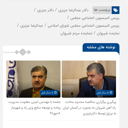
/
/
برچسب ها
دکتر عبدالرضا عزیزی
دکتر عزیزی
/
رییس کمیسیون اجتماعی مجلس
/
/
رییس کمیسیون اجتماعی مجلس شورای اسلامی
عبدالرضا عزیزی
/
نماینده شیروان
ننماینده مردم شیروان
نوشته های مشابه
۵ سال قبل
۵ سال قبل
پیگیری برگزاری مناقصه محدود ساخت
جلسه با مهندس امینی معاونت مدیریت
راه آهن شیروان به بجنورد در آسمان ایران
برنامه و توسعه منابع وزیر راه و شهرساز
به برزیل توسط دکترعزیزی
۱۸مهر۹۷