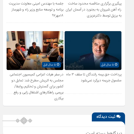
پیگیری برگزاری مناقصه محدود ساخت
جلسه با مهندس امینی معاونت مدیریت
راه آهن شیروان به بجنورد در آسمان ایران
برنامه و توسعه منابع وزیر راه و شهرساز
به برزیل توسط دکترعزیزی
۱۸مهر۹۷
۵ سال قبل
۵ سال قبل
پرداخت حق بیمه رانندگان تا سقف ۳ ماه
در سفر هیات اعزامی کمیسیون اجتماعی
مشمول جریمه دیرکرد نمی‌شود
مجلس به اتریش مطرح شد: تمایل دو
کشور برای گسترش و تحکیم روابط/
بررسی راهکارهای اشتغال زایی و رفع
بیکاری
ثبت دیدگاه
دیدگاهها بسته است.