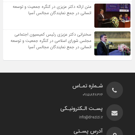
متن ارائه دکتر عزیزى در کنگره جمعیت و توسعه
انسانى در جمع نمایندگان مجالس آسیا
سخنرانى دکتر عزیزى رئیس کمیسیون اجتماعى
مجلس شوراى اسلامى در کنگره جمعیت و توسعه
انسانى در جمع نمایندگان مجالس آسیا
شـماره تمـاس
۰۹۱۵۱۸۴۸۳۲۶
پسـت الـکترونیـکی
info@dr-azizi.ir
آدرس پسـتی