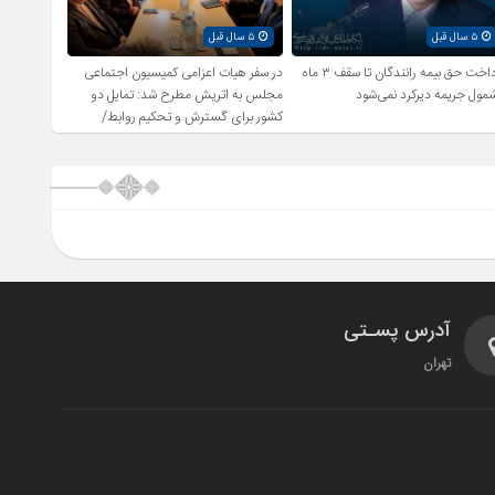
۵ سال قبل
۵ سال قبل
پرداخت حق بیمه رانندگان تا سقف ۳ ماه
در سفر هیات اعزامی کمیسیون اجتماعی
مول جریمه دیرکرد نمی‌شود
مجلس به اتریش مطرح شد: تمایل دو
کشور برای گسترش و تحکیم روابط/
بررسی راهکارهای اشتغال زایی و رفع
بیکاری
آدرس پسـتی
تهران