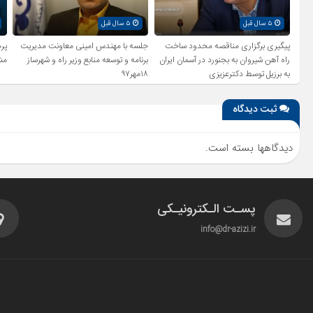
۵ سال قبل
۵ سال قبل
پیگیری برگزاری مناقصه محدود ساخت
جلسه با مهندس امینی معاونت مدیریت
راه آهن شیروان به بجنورد در آسمان ایران
برنامه و توسعه منابع وزیر راه و شهرساز
مش
به برزیل توسط دکترعزیزی
۱۸مهر۹۷
ثبت دیدگاه
دیدگاهها بسته است.
پسـت الـکترونیـکی
info@dr-azizi.ir