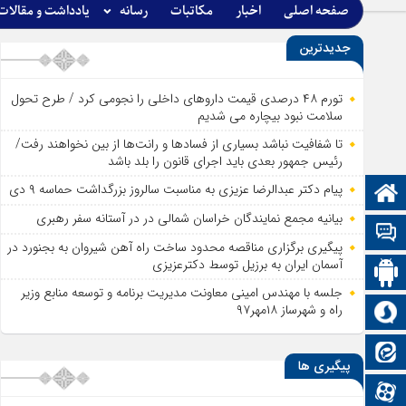
صفحه اصلی
اخبار
مکاتبات
رسانه
یادداشت و مقالات
جدیدترین
تورم ۴۸ درصدی قیمت داروهای داخلی را نجومی کرد / طرح تحول
سلامت نبود بیچاره می شدیم
تا شفافیت نباشد بسیاری از فساد‌ها و رانت‌ها از بین نخواهند رفت/
رئیس جمهور بعدی باید اجرای قانون را بلد باشد
پیام دکتر عبدالرضا عزیزی به مناسبت سالروز بزرگداشت حماسه ۹ دی
صفحه نخست
بیانیه مجمع نمایندگان خراسان شمالی در در آستانه سفر رهبری
تالار گفتمان
پیگیری برگزاری مناقصه محدود ساخت راه آهن شیروان به بجنورد در
آسمان ایران به برزیل توسط دکترعزیزی
اپلیکیشن سایت
جلسه با مهندس امینی معاونت مدیریت برنامه و توسعه منابع وزیر
راه و شهرساز ۱۸مهر۹۷
سروش
ایتا
پیگیری ها
آپارات