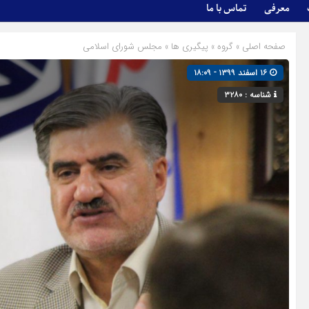
معرفی
تماس با ما
صفحه اصلی
» گروه »
پیگیری ها
»
مجلس شورای اسلامی
۱۶ اسفند ۱۳۹۹ - ۱۸:۰۹
شناسه : ۳۲۸۰