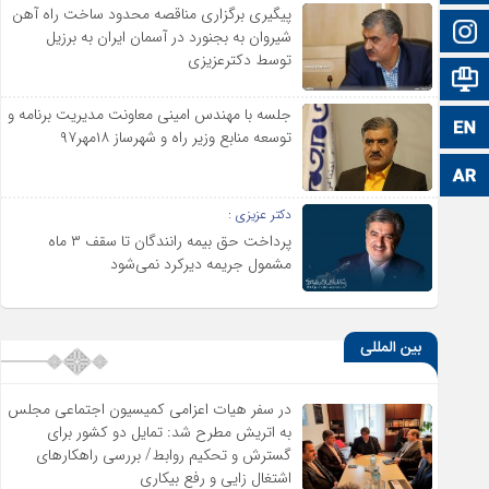
پیگیری برگزاری مناقصه محدود ساخت راه آهن
اینستاگرام
شیروان به بجنورد در آسمان ایران به برزیل
توسط دکترعزیزی
اطلاعات سایت
جلسه با مهندس امینی معاونت مدیریت برنامه و
زبان انگلیسی
توسعه منابع وزیر راه و شهرساز ۱۸مهر۹۷
زبان عربی
دکتر عزیزی :
پرداخت حق بیمه رانندگان تا سقف ۳ ماه
مشمول جریمه دیرکرد نمی‌شود
بین المللی
در سفر هیات اعزامی کمیسیون اجتماعی مجلس
به اتریش مطرح شد: تمایل دو کشور برای
گسترش و تحکیم روابط/ بررسی راهکارهای
اشتغال زایی و رفع بیکاری