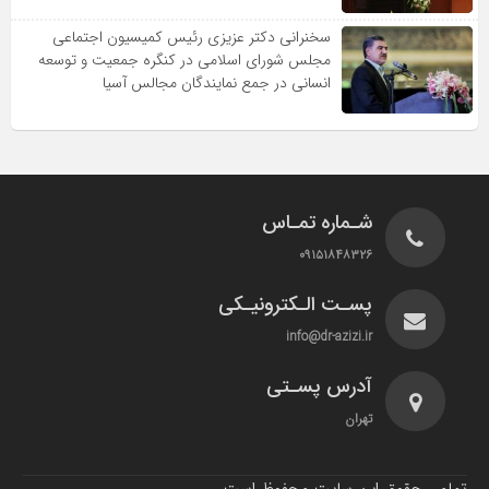
سخنرانى دکتر عزیزى رئیس کمیسیون اجتماعى
مجلس شوراى اسلامى در کنگره جمعیت و توسعه
انسانى در جمع نمایندگان مجالس آسیا
شـماره تمـاس
۰۹۱۵۱۸۴۸۳۲۶
پسـت الـکترونیـکی
info@dr-azizi.ir
آدرس پسـتی
تهران