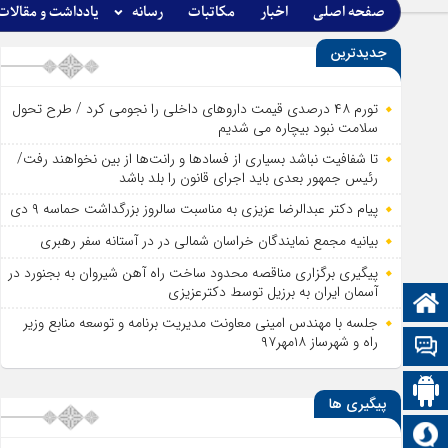
صفحه اصلی
اخبار
مکاتبات
رسانه
یادداشت و مقالات
جدیدترین
تورم ۴۸ درصدی قیمت داروهای داخلی را نجومی کرد / طرح تحول
سلامت نبود بیچاره می شدیم
تا شفافیت نباشد بسیاری از فساد‌ها و رانت‌ها از بین نخواهند رفت/
رئیس جمهور بعدی باید اجرای قانون را بلد باشد
پیام دکتر عبدالرضا عزیزی به مناسبت سالروز بزرگداشت حماسه ۹ دی
بیانیه مجمع نمایندگان خراسان شمالی در در آستانه سفر رهبری
پیگیری برگزاری مناقصه محدود ساخت راه آهن شیروان به بجنورد در
آسمان ایران به برزیل توسط دکترعزیزی
صفحه نخست
جلسه با مهندس امینی معاونت مدیریت برنامه و توسعه منابع وزیر
راه و شهرساز ۱۸مهر۹۷
تالار گفتمان
اپلیکیشن سایت
پیگیری ها
سروش