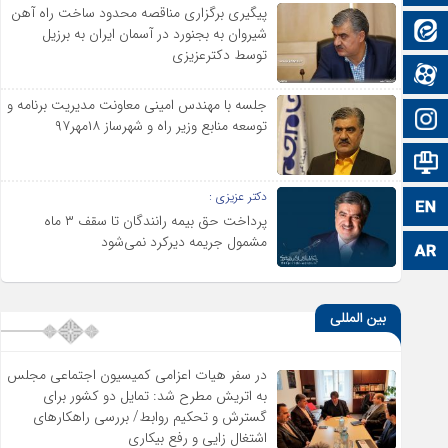
پیگیری برگزاری مناقصه محدود ساخت راه آهن
ایتا
شیروان به بجنورد در آسمان ایران به برزیل
توسط دکترعزیزی
آپارات
جلسه با مهندس امینی معاونت مدیریت برنامه و
اینستاگرام
توسعه منابع وزیر راه و شهرساز ۱۸مهر۹۷
اطلاعات سایت
دکتر عزیزی :
زبان انگلیسی
پرداخت حق بیمه رانندگان تا سقف ۳ ماه
مشمول جریمه دیرکرد نمی‌شود
زبان عربی
بین المللی
در سفر هیات اعزامی کمیسیون اجتماعی مجلس
به اتریش مطرح شد: تمایل دو کشور برای
گسترش و تحکیم روابط/ بررسی راهکارهای
اشتغال زایی و رفع بیکاری