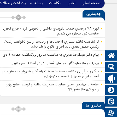
صفحه اصلی
اخبار
مکاتبات
رسانه
یادداشت و مقالات
جدیدترین
تورم ۴۸ درصدی قیمت داروهای داخلی را نجومی کرد / طرح تحول
سلامت نبود بیچاره می شدیم
تا شفافیت نباشد بسیاری از فساد‌ها و رانت‌ها از بین نخواهند رفت/
رئیس جمهور بعدی باید اجرای قانون را بلد باشد
پیام دکتر عبدالرضا عزیزی به مناسبت سالروز بزرگداشت حماسه ۹ دی
صفحه نخست
بیانیه مجمع نمایندگان خراسان شمالی در در آستانه سفر رهبری
تالار گفتمان
پیگیری برگزاری مناقصه محدود ساخت راه آهن شیروان به بجنورد در
آسمان ایران به برزیل توسط دکترعزیزی
اپلیکیشن سایت
جلسه با مهندس امینی معاونت مدیریت برنامه و توسعه منابع وزیر
راه و شهرساز ۱۸مهر۹۷
سروش
ایتا
پیگیری ها
آپارات