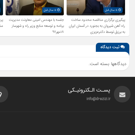
۵ سال قبل
۵ سال قبل
پیگیری برگزاری مناقصه محدود ساخت
جلسه با مهندس امینی معاونت مدیریت
راه آهن شیروان به بجنورد در آسمان ایران
برنامه و توسعه منابع وزیر راه و شهرساز
مش
به برزیل توسط دکترعزیزی
۱۸مهر۹۷
ثبت دیدگاه
دیدگاهها بسته است.
پسـت الـکترونیـکی
info@dr-azizi.ir