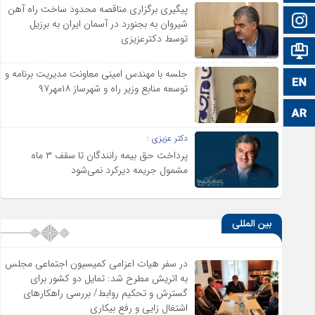
پیگیری برگزاری مناقصه محدود ساخت راه آهن
اینستاگرام
شیروان به بجنورد در آسمان ایران به برزیل
توسط دکترعزیزی
اطلاعات سایت
جلسه با مهندس امینی معاونت مدیریت برنامه و
زبان انگلیسی
توسعه منابع وزیر راه و شهرساز ۱۸مهر۹۷
زبان عربی
دکتر عزیزی :
پرداخت حق بیمه رانندگان تا سقف ۳ ماه
مشمول جریمه دیرکرد نمی‌شود
بین المللی
در سفر هیات اعزامی کمیسیون اجتماعی مجلس
به اتریش مطرح شد: تمایل دو کشور برای
گسترش و تحکیم روابط/ بررسی راهکارهای
اشتغال زایی و رفع بیکاری