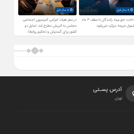
۵ سال قبل
۵ سال قبل
پرداخت حق بیمه رانندگان تا سقف ۳ ماه
در سفر هیات اعزامی کمیسیون اجتماعی
مول جریمه دیرکرد نمی‌شود
مجلس به اتریش مطرح شد: تمایل دو
کشور برای گسترش و تحکیم روابط/
بررسی راهکارهای اشتغال زایی و رفع
بیکاری
آدرس پسـتی
تهران