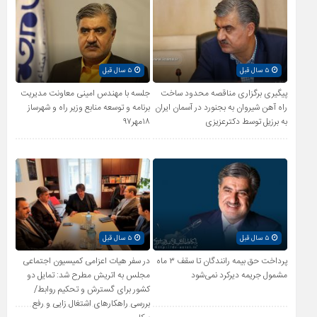
۵ سال قبل
۵ سال قبل
پیگیری برگزاری مناقصه محدود ساخت
جلسه با مهندس امینی معاونت مدیریت
راه آهن شیروان به بجنورد در آسمان ایران
برنامه و توسعه منابع وزیر راه و شهرساز
به برزیل توسط دکترعزیزی
۱۸مهر۹۷
۵ سال قبل
۵ سال قبل
پرداخت حق بیمه رانندگان تا سقف ۳ ماه
در سفر هیات اعزامی کمیسیون اجتماعی
مشمول جریمه دیرکرد نمی‌شود
مجلس به اتریش مطرح شد: تمایل دو
کشور برای گسترش و تحکیم روابط/
بررسی راهکارهای اشتغال زایی و رفع