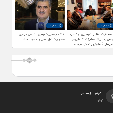
۵ سال قبل
۵ سال قبل
 سفر هیات اعزامی کمیسیون اجتماعی
اقتدار و مدیریت نیروی انتظامی در عین
لس به اتریش مطرح شد: تمایل دو
مظلومیت قابل تقدیر و تحسین است
ور برای گسترش و تحکیم روابط/
رسی راهکارهای اشتغال زایی و رفع
کاری
آدرس پسـتی
تهران