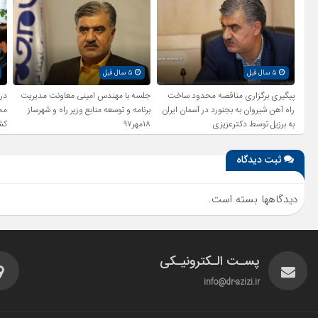
۵ سال قبل
۵ سال قبل
پیگیری برگزاری مناقصه محدود ساخت
جلسه با مهندس امینی معاونت مدیریت
در
راه آهن شیروان به بجنورد در آسمان ایران
برنامه و توسعه منابع وزیر راه و شهرساز
مج
به برزیل توسط دکترعزیزی
۱۸مهر۹۷
کش
بر
بی
ثبت دیدگاه
دیدگاهها بسته است.
پسـت الـکترونیـکی
info@dr-azizi.ir