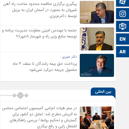
آپارات
پیگیری برگزاری مناقصه محدود ساخت راه آهن
شیروان به بجنورد در آسمان ایران به برزیل
اینستاگرام
توسط دکترعزیزی
اطلاعات سایت
جلسه با مهندس امینی معاونت مدیریت برنامه و
توسعه منابع وزیر راه و شهرساز ۱۸مهر۹۷
زبان انگلیسی
زبان عربی
دکتر عزیزی :
پرداخت حق بیمه رانندگان تا سقف ۳ ماه
مشمول جریمه دیرکرد نمی‌شود
بین المللی
در سفر هیات اعزامی کمیسیون اجتماعی مجلس
به اتریش مطرح شد: تمایل دو کشور برای
گسترش و تحکیم روابط/ بررسی راهکارهای
اشتغال زایی و رفع بیکاری