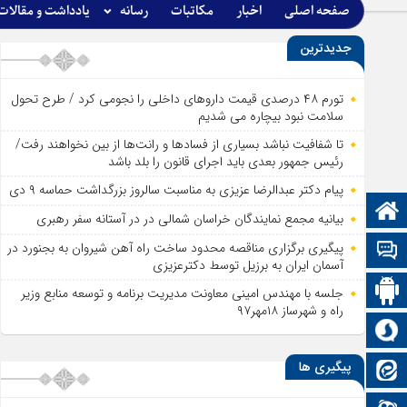
صفحه اصلی
اخبار
مکاتبات
رسانه
یادداشت و مقالات
جدیدترین
تورم ۴۸ درصدی قیمت داروهای داخلی را نجومی کرد / طرح تحول
سلامت نبود بیچاره می شدیم
تا شفافیت نباشد بسیاری از فساد‌ها و رانت‌ها از بین نخواهند رفت/
رئیس جمهور بعدی باید اجرای قانون را بلد باشد
پیام دکتر عبدالرضا عزیزی به مناسبت سالروز بزرگداشت حماسه ۹ دی
صفحه نخست
بیانیه مجمع نمایندگان خراسان شمالی در در آستانه سفر رهبری
پیگیری برگزاری مناقصه محدود ساخت راه آهن شیروان به بجنورد در
تالار گفتمان
آسمان ایران به برزیل توسط دکترعزیزی
اپلیکیشن سایت
جلسه با مهندس امینی معاونت مدیریت برنامه و توسعه منابع وزیر
راه و شهرساز ۱۸مهر۹۷
سروش
پیگیری ها
ایتا