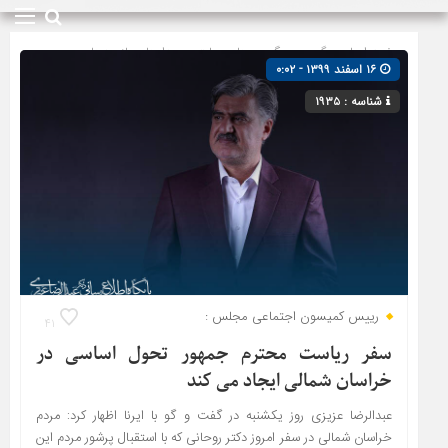
صفحه اصلی
» گروه »
پیگیری ها
»
دولت
»
دیدارها و بازدیدها
»
۱۶ اسفند ۱۳۹۹ - ۰:۰۲
شیروان
»
مجلس شورای اسلامی
شناسه : ۱۹۳۵
رییس کمیسون اجتماعی مجلس :
۴۱
سفر ریاست محترم جمهور تحول اساسی در
خراسان شمالی ایجاد می کند
عبدالرضا عزیزی روز یکشنبه در گفت و گو با ایرنا اظهار کرد: مردم
خراسان شمالی در سفر امروز دکتر روحانی که با استقبال پرشور مردم این