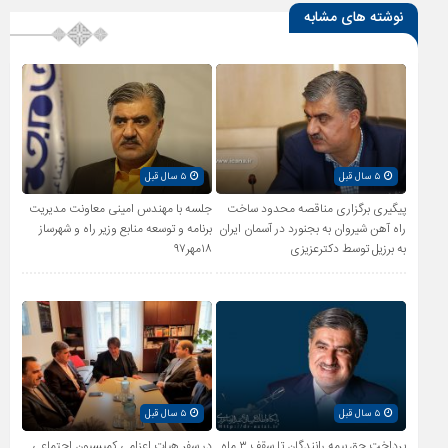
نوشته های مشابه
۵ سال قبل
۵ سال قبل
پیگیری برگزاری مناقصه محدود ساخت
جلسه با مهندس امینی معاونت مدیریت
راه آهن شیروان به بجنورد در آسمان ایران
برنامه و توسعه منابع وزیر راه و شهرساز
به برزیل توسط دکترعزیزی
۱۸مهر۹۷
۵ سال قبل
۵ سال قبل
پرداخت حق بیمه رانندگان تا سقف ۳ ماه
در سفر هیات اعزامی کمیسیون اجتماعی