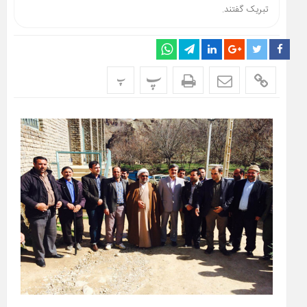
تبریک گفتند.
پ
پ