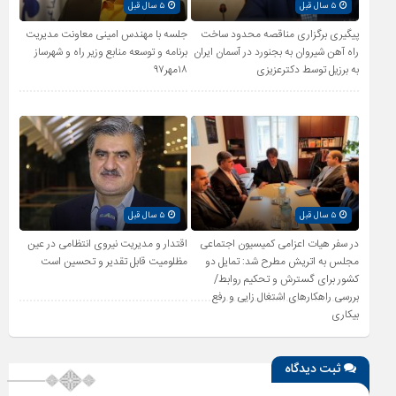
۵ سال قبل
۵ سال قبل
پیگیری برگزاری مناقصه محدود ساخت
جلسه با مهندس امینی معاونت مدیریت
راه آهن شیروان به بجنورد در آسمان ایران
برنامه و توسعه منابع وزیر راه و شهرساز
به برزیل توسط دکترعزیزی
۱۸مهر۹۷
۵ سال قبل
۵ سال قبل
در سفر هیات اعزامی کمیسیون اجتماعی
اقتدار و مدیریت نیروی انتظامی در عین
مجلس به اتریش مطرح شد: تمایل دو
مظلومیت قابل تقدیر و تحسین است
کشور برای گسترش و تحکیم روابط/
بررسی راهکارهای اشتغال زایی و رفع
بیکاری
ثبت دیدگاه