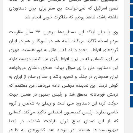
تصور اسرائیل که نمی‌خواست این سفر برای ایران دستاوردی
اپلیکیشن سایت
داشته باشد، شاهد بودیم که مذاکرات خوبی انجام شد.
سروش
وی با بیان اینکه این دستاوردها مرهون ۳۳ سال مقاومت
ایتا
مردم است، تاکید می‌کند: البته هم در آمریکا و هم در ایران
آپارات
گروه‌های افراطی وجود دارند که از عقل به دور هستند. عزیزی
می‌گوید کسانی که در ایران افراطی‌گری می کنند، دوست دارند
اینستاگرام
این دستاورد ملی را زیر سوال ببرند؛ عده‌ای دلشان می‌خواهد
اطلاعات سایت
ایران همچنان در جنگ و تحریم باشد و صدای صلح از ایران به
گوش نرسد. این نماینده مجلس ادامه می‌دهد: من معتقدم که
زبان انگلیسی
نرمش قهرمانانه محقق شد و رئیس جمهور در همین جهت
زبان عربی
حرکت کرد؛ این دستاورد ملی است و ربطی به شخص و گروه
خاصی ندارند. رئیس کمیسیون اجتماعی تاکید می‌کند: کسانی
که از این صدای صلح ایران ناراحت شده‌اند در ابتدا
صهیونیست‌ها هستند در مرحله بعد کشورهای به ظاهر