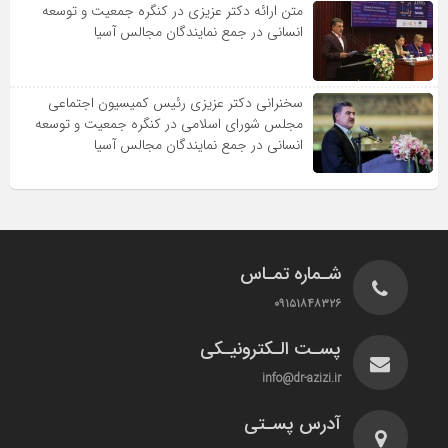
متن ارائه دکتر عزیزى در کنگره جمعیت و توسعه
انسانى در جمع نمایندگان مجالس آسیا
سخنرانى دکتر عزیزى رئیس کمیسیون اجتماعى
مجلس شوراى اسلامى در کنگره جمعیت و توسعه
انسانى در جمع نمایندگان مجالس آسیا
شـماره تمـاس
۰۹۱۵۱۸۴۸۳۲۶
پسـت الـکترونیـکی
info@dr-azizi.ir
آدرس پسـتی