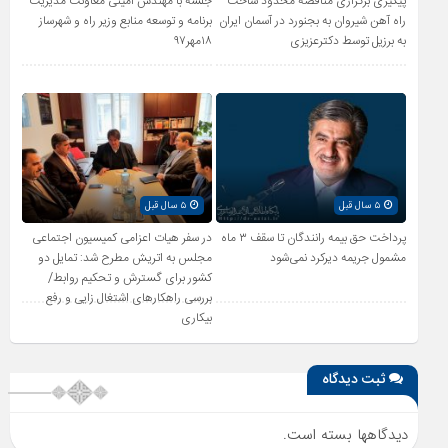
پیگیری برگزاری مناقصه محدود ساخت
جلسه با مهندس امینی معاونت مدیریت
راه آهن شیروان به بجنورد در آسمان ایران
برنامه و توسعه منابع وزیر راه و شهرساز
به برزیل توسط دکترعزیزی
۱۸مهر۹۷
۵ سال قبل
۵ سال قبل
پرداخت حق بیمه رانندگان تا سقف ۳ ماه
در سفر هیات اعزامی کمیسیون اجتماعی
مشمول جریمه دیرکرد نمی‌شود
مجلس به اتریش مطرح شد: تمایل دو
کشور برای گسترش و تحکیم روابط/
بررسی راهکارهای اشتغال زایی و رفع
بیکاری
ثبت دیدگاه
دیدگاهها بسته است.