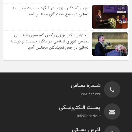
متن ارائه دکتر عزیزى در کنگره جمعیت و توسعه
انسانى در جمع نمایندگان مجالس آسیا
سخنرانى دکتر عزیزى رئیس کمیسیون اجتماعى
مجلس شوراى اسلامى در کنگره جمعیت و توسعه
انسانى در جمع نمایندگان مجالس آسیا
شـماره تمـاس
۰۹۱۵۱۸۴۸۳۲۶
پسـت الـکترونیـکی
info@dr-azizi.ir
آدرس پسـتی