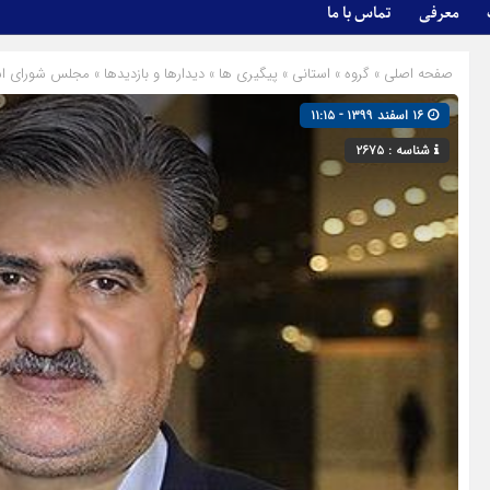
معرفی
تماس با ما
صفحه اصلی
» گروه »
استانی
»
پیگیری ها
»
دیدارها و بازدیدها
»
مجلس شورای اس
۱۶ اسفند ۱۳۹۹ - ۱۱:۱۵
شناسه : ۲۶۷۵