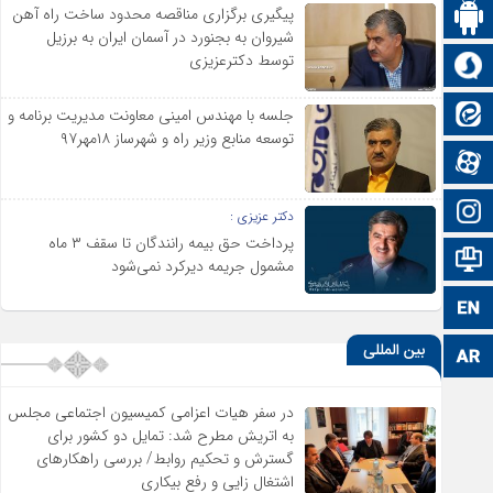
پیگیری برگزاری مناقصه محدود ساخت راه آهن
اپلیکیشن سایت
شیروان به بجنورد در آسمان ایران به برزیل
توسط دکترعزیزی
سروش
ایتا
جلسه با مهندس امینی معاونت مدیریت برنامه و
توسعه منابع وزیر راه و شهرساز ۱۸مهر۹۷
آپارات
اینستاگرام
دکتر عزیزی :
پرداخت حق بیمه رانندگان تا سقف ۳ ماه
اطلاعات سایت
مشمول جریمه دیرکرد نمی‌شود
زبان انگلیسی
بین المللی
زبان عربی
در سفر هیات اعزامی کمیسیون اجتماعی مجلس
به اتریش مطرح شد: تمایل دو کشور برای
گسترش و تحکیم روابط/ بررسی راهکارهای
اشتغال زایی و رفع بیکاری