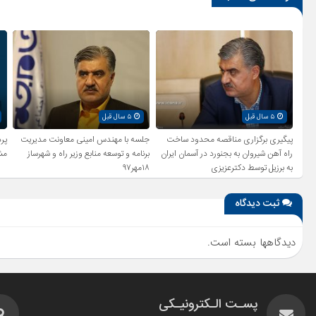
۵ سال قبل
۵ سال قبل
پیگیری برگزاری مناقصه محدود ساخت
جلسه با مهندس امینی معاونت مدیریت
راه آهن شیروان به بجنورد در آسمان ایران
برنامه و توسعه منابع وزیر راه و شهرساز
مش
به برزیل توسط دکترعزیزی
۱۸مهر۹۷
ثبت دیدگاه
دیدگاهها بسته است.
پسـت الـکترونیـکی