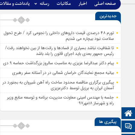
صفحه اصلی
اخبار
مکاتبات
رسانه
یادداشت و مقالات
جدیدترین
تورم ۴۸ درصدی قیمت داروهای داخلی را نجومی کرد / طرح تحول
سلامت نبود بیچاره می شدیم
تا شفافیت نباشد بسیاری از فساد‌ها و رانت‌ها از بین نخواهند رفت/
رئیس جمهور بعدی باید اجرای قانون را بلد باشد
پیام دکتر عبدالرضا عزیزی به مناسبت سالروز بزرگداشت حماسه ۹ دی
بیانیه مجمع نمایندگان خراسان شمالی در در آستانه سفر رهبری
پیگیری برگزاری مناقصه محدود ساخت راه آهن شیروان به بجنورد در
آسمان ایران به برزیل توسط دکترعزیزی
جلسه با مهندس امینی معاونت مدیریت برنامه و توسعه منابع وزیر
راه و شهرساز ۱۸مهر۹۷
صفحه نخست
پیگیری ها
تالار گفتمان