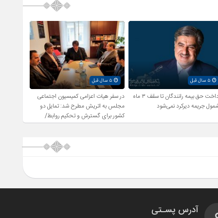
۵ سال قبل
۵ سال قبل
پرداخت حق بیمه رانندگان تا سقف ۳ ماه
در سفر هیات اعزامی کمیسیون اجتماعی
مول جریمه دیرکرد نمی‌شود
مجلس به اتریش مطرح شد: تمایل دو
کشور برای گسترش و تحکیم روابط/
بررسی راهکارهای اشتغال زایی و رفع
بیکاری
آدرس پسـتی