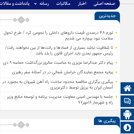
صفحه اصلی
اخبار
مکاتبات
رسانه
یادداشت و مقالات
جدیدترین
تورم ۴۸ درصدی قیمت داروهای داخلی را نجومی کرد / طرح تحول
سلامت نبود بیچاره می شدیم
تا شفافیت نباشد بسیاری از فساد‌ها و رانت‌ها از بین نخواهند رفت/
رئیس جمهور بعدی باید اجرای قانون را بلد باشد
پیام دکتر عبدالرضا عزیزی به مناسبت سالروز بزرگداشت حماسه ۹ دی
بیانیه مجمع نمایندگان خراسان شمالی در در آستانه سفر رهبری
پیگیری برگزاری مناقصه محدود ساخت راه آهن شیروان به بجنورد در
آسمان ایران به برزیل توسط دکترعزیزی
صفحه نخست
جلسه با مهندس امینی معاونت مدیریت برنامه و توسعه منابع وزیر
تالار گفتمان
راه و شهرساز ۱۸مهر۹۷
اپلیکیشن سایت
پیگیری ها
سروش