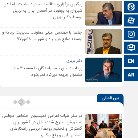
پیگیری برگزاری مناقصه محدود ساخت راه آهن
ایتا
شیروان به بجنورد در آسمان ایران به برزیل
توسط دکترعزیزی
آپارات
جلسه با مهندس امینی معاونت مدیریت برنامه و
اینستاگرام
توسعه منابع وزیر راه و شهرساز ۱۸مهر۹۷
اطلاعات سایت
دکتر عزیزی :
زبان انگلیسی
پرداخت حق بیمه رانندگان تا سقف ۳ ماه
مشمول جریمه دیرکرد نمی‌شود
زبان عربی
بین المللی
در سفر هیات اعزامی کمیسیون اجتماعی مجلس
به اتریش مطرح شد: تمایل دو کشور برای
گسترش و تحکیم روابط/ بررسی راهکارهای
اشتغال زایی و رفع بیکاری