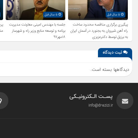
۵ سال قبل
۵ سال قبل
پیگیری برگزاری مناقصه محدود ساخت
جلسه با مهندس امینی معاونت مدیریت
راه آهن شیروان به بجنورد در آسمان ایران
برنامه و توسعه منابع وزیر راه و شهرساز
مش
به برزیل توسط دکترعزیزی
۱۸مهر۹۷
ثبت دیدگاه
دیدگاهها بسته است.
پسـت الـکترونیـکی
info@dr-azizi.ir