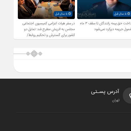
۵ سال قبل
۵ سال قبل
پرداخت حق بیمه رانندگان تا سقف ۳ ماه
در سفر هیات اعزامی کمیسیون اجتماعی
مول جریمه دیرکرد نمی‌شود
مجلس به اتریش مطرح شد: تمایل دو
کشور برای گسترش و تحکیم روابط/
بررسی راهکارهای اشتغال زایی و رفع
بیکاری
آدرس پسـتی
تهران