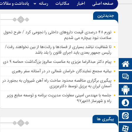
صفحه اصلی
اخبار
مکاتبات
رسانه
یادداشت و مقالات
جدیدترین
تورم ۴۸ درصدی قیمت داروهای داخلی را نجومی کرد / طرح تحول
سلامت نبود بیچاره می شدیم
تا شفافیت نباشد بسیاری از فساد‌ها و رانت‌ها از بین نخواهند رفت/
رئیس جمهور بعدی باید اجرای قانون را بلد باشد
پیام دکتر عبدالرضا عزیزی به مناسبت سالروز بزرگداشت حماسه ۹ دی
صفحه نخست
بیانیه مجمع نمایندگان خراسان شمالی در در آستانه سفر رهبری
تالار گفتمان
پیگیری برگزاری مناقصه محدود ساخت راه آهن شیروان به بجنورد در
آسمان ایران به برزیل توسط دکترعزیزی
اپلیکیشن سایت
جلسه با مهندس امینی معاونت مدیریت برنامه و توسعه منابع وزیر
راه و شهرساز ۱۸مهر۹۷
سروش
ایتا
پیگیری ها
آپارات