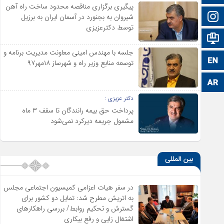
پیگیری برگزاری مناقصه محدود ساخت راه آهن
اینستاگرام
شیروان به بجنورد در آسمان ایران به برزیل
توسط دکترعزیزی
اطلاعات سایت
جلسه با مهندس امینی معاونت مدیریت برنامه و
زبان انگلیسی
توسعه منابع وزیر راه و شهرساز ۱۸مهر۹۷
زبان عربی
دکتر عزیزی :
پرداخت حق بیمه رانندگان تا سقف ۳ ماه
مشمول جریمه دیرکرد نمی‌شود
بین المللی
در سفر هیات اعزامی کمیسیون اجتماعی مجلس
به اتریش مطرح شد: تمایل دو کشور برای
گسترش و تحکیم روابط/ بررسی راهکارهای
اشتغال زایی و رفع بیکاری