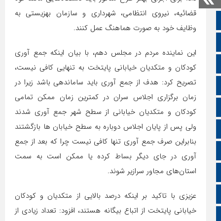
قضائیه، نیروی انتظامی، شهرداری و سازمان بهزیستی به
صفحه نخست
وظایف خود به صورت هماهنگ عمل کنند.
تالار گفتمان
این نماینده مردم در مجلس دهم، با بیان اینکه جمع آوری
اپلیکیشن سایت
کودکان و متکدیان خیابانی پایتخت به تنهایی کافی نیست،
تصریح کرد: هدف از جمع آوری باید ساماندهی باشد زیرا در
سروش
زمان برگزاری اجلاس سران در کمترین زمان ممکن تمامی
ایتا
کودکان و متکدیان خیابانی از سطح شهر جمع آوری شدند
ولی پس از پایان اجلاس دوباره به سطح خیابان ها بازگشتند
آپارات
بنابراین صرف جمع آوری تنها کافی نیست چرا که بعد از جمع
اینستاگرام
آوری در جای دیگر بساط کرده یا ممکن است به سمت
استان‌های مجاور سرازیر شوند.
اطلاعات سایت
زبان انگلیسی
عزیزی با تاکید بر اینکه درصد بالایی از متکدیان و کودکان
خیابانی پایتخت از اتباع بیگانه هستند، افزود: تعداد زیادی از
زبان عربی