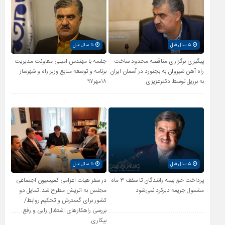
۵ سال قبل
۵ سال قبل
پیگیری برگزاری مناقصه محدود ساخت
جلسه با مهندس امینی معاونت مدیریت
راه آهن شیروان به بجنورد در آسمان ایران
برنامه و توسعه منابع وزیر راه و شهرساز
به برزیل توسط دکترعزیزی
۱۸مهر۹۷
۵ سال قبل
۵ سال قبل
پرداخت حق بیمه رانندگان تا سقف ۳ ماه
در سفر هیات اعزامی کمیسیون اجتماعی
مشمول جریمه دیرکرد نمی‌شود
مجلس به اتریش مطرح شد: تمایل دو
کشور برای گسترش و تحکیم روابط/
بررسی راهکارهای اشتغال زایی و رفع
بیکاری