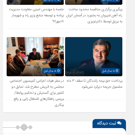
پیگیری برگزاری مناقصه محدود ساخت
جلسه با مهندس امینی معاونت مدیریت
راه آهن شیروان به بجنورد در آسمان ایران
برنامه و توسعه منابع وزیر راه و شهرساز
به برزیل توسط دکترعزیزی
۱۸مهر۹۷
۵ سال قبل
۵ سال قبل
پرداخت حق بیمه رانندگان تا سقف ۳ ماه
در سفر هیات اعزامی کمیسیون اجتماعی
مشمول جریمه دیرکرد نمی‌شود
مجلس به اتریش مطرح شد: تمایل دو
کشور برای گسترش و تحکیم روابط/
بررسی راهکارهای اشتغال زایی و رفع
بیکاری
ثبت دیدگاه