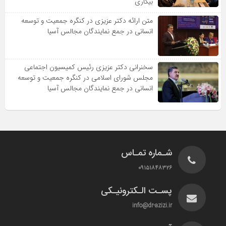
بیکاری
متن ارائه دکتر عزیزى در کنگره جمعیت و توسعه
انسانى در جمع نمایندگان مجالس آسیا
سخنرانى دکتر عزیزى رئیس کمیسیون اجتماعى
مجلس شوراى اسلامى در کنگره جمعیت و توسعه
انسانى در جمع نمایندگان مجالس آسیا
شـماره تمـاس
۰۹۱۵۱۸۴۸۳۲۶
پسـت الـکترونیـکی
info@dr-azizi.ir