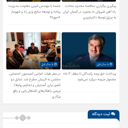
پیگیری برگزاری مناقصه محدود ساخت
جلسه با مهندس امینی معاونت مدیریت
راه آهن شیروان به بجنورد در آسمان ایران
برنامه و توسعه منابع وزیر راه و شهرساز
به برزیل توسط دکترعزیزی
۱۸مهر۹۷
۵ سال قبل
۵ سال قبل
پرداخت حق بیمه رانندگان تا سقف ۳ ماه
در سفر هیات اعزامی کمیسیون اجتماعی
مشمول جریمه دیرکرد نمی‌شود
مجلس به اتریش مطرح شد: تمایل دو
کشور برای گسترش و تحکیم روابط/
بررسی راهکارهای اشتغال زایی و رفع
بیکاری
ثبت دیدگاه