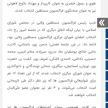
علوی و رسول خضری به عنوان کارپرداز و مهرداد بائوج لاهوتی
نیز به عنوان سخنگوی فراکسیون مستقلین انتخاب شدند.
نایب رئیس فراکسیون مستقلین ولایی در مجلس شورای
اسلامی با بیان اینکه اتفاق دیگری که در جلسه امروز رخ داد،
صفحه نخست
انتخاب اعضای شورای مرکزی فراکسیون مستقلین ولایی بود،
تالار گفتمان
ادامه داد: در این جلسه نعمتی، حسن پور، باستانی، کاتب،
بابایی صالح، یوسفیان ملا، بدری، میرزاده، سلام امینی، محمد
اپلیکیشن سایت
حسینی، داداشی، احمدی لاشکی، شریف پور، کشت زر، حضرت
سروش
پور، نوریان، اسماعیلی، بیگلری، جمالی نوبندگانی و نانواکناری
به عنوان شورای مرکزی انتخاب شدند که از این تعداد ۱۷ نفر
ایتا
برای شواریعالی فراکسیون ها که زیر نظر دکتر علی لاریجانی
آپارات
است انتخاب می‌شوند، و ۳ نفر نیز بعنوان عضو علی‌البدل
انتخاب خواهند شد.
اینستاگرام
وی افزود: همچنین روسای کمیته‌های فراکسیون ها نیز
اطلاعات سایت