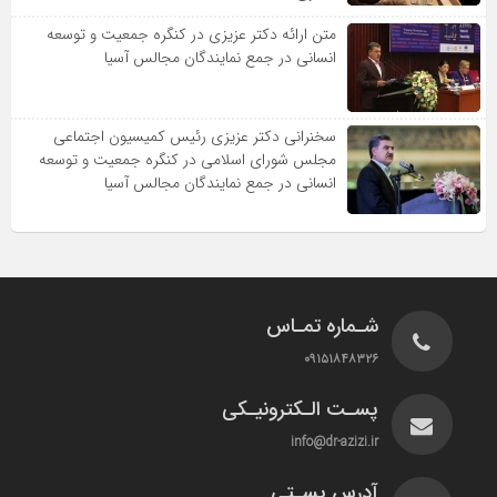
متن ارائه دکتر عزیزى در کنگره جمعیت و توسعه
انسانى در جمع نمایندگان مجالس آسیا
سخنرانى دکتر عزیزى رئیس کمیسیون اجتماعى
مجلس شوراى اسلامى در کنگره جمعیت و توسعه
انسانى در جمع نمایندگان مجالس آسیا
شـماره تمـاس
۰۹۱۵۱۸۴۸۳۲۶
پسـت الـکترونیـکی
info@dr-azizi.ir
آدرس پسـتی