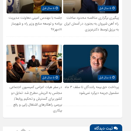
۵ سال قبل
۵ سال قبل
پیگیری برگزاری مناقصه محدود ساخت
جلسه با مهندس امینی معاونت مدیریت
راه آهن شیروان به بجنورد در آسمان ایران
برنامه و توسعه منابع وزیر راه و شهرساز
به برزیل توسط دکترعزیزی
۱۸مهر۹۷
۵ سال قبل
۵ سال قبل
پرداخت حق بیمه رانندگان تا سقف ۳ ماه
در سفر هیات اعزامی کمیسیون اجتماعی
مشمول جریمه دیرکرد نمی‌شود
مجلس به اتریش مطرح شد: تمایل دو
کشور برای گسترش و تحکیم روابط/
بررسی راهکارهای اشتغال زایی و رفع
بیکاری
ثبت دیدگاه