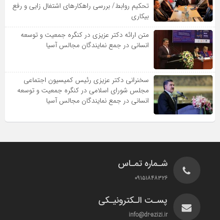
تحکیم روابط/ بررسی راهکارهای اشتغال زایی و رفع
بیکاری
متن ارائه دکتر عزیزى در کنگره جمعیت و توسعه
انسانى در جمع نمایندگان مجالس آسیا
سخنرانى دکتر عزیزى رئیس کمیسیون اجتماعى
مجلس شوراى اسلامى در کنگره جمعیت و توسعه
انسانى در جمع نمایندگان مجالس آسیا
شـماره تمـاس
۰۹۱۵۱۸۴۸۳۲۶
پسـت الـکترونیـکی
info@dr-azizi.ir