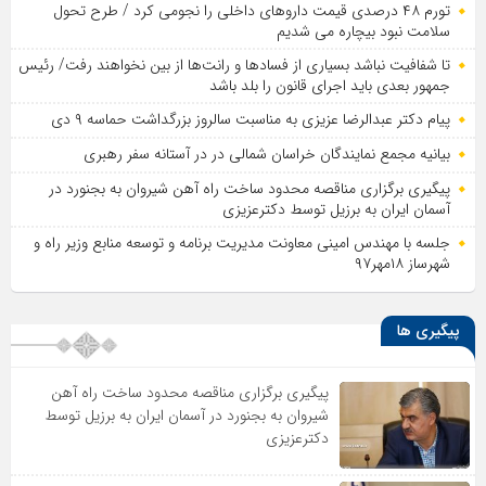
تورم ۴۸ درصدی قیمت داروهای داخلی را نجومی کرد / طرح تحول
سلامت نبود بیچاره می شدیم
تا شفافیت نباشد بسیاری از فساد‌ها و رانت‌ها از بین نخواهند رفت/ رئیس
جمهور بعدی باید اجرای قانون را بلد باشد
پیام دکتر عبدالرضا عزیزی به مناسبت سالروز بزرگداشت حماسه ۹ دی
بیانیه مجمع نمایندگان خراسان شمالی در در آستانه سفر رهبری
پیگیری برگزاری مناقصه محدود ساخت راه آهن شیروان به بجنورد در
آسمان ایران به برزیل توسط دکترعزیزی
جلسه با مهندس امینی معاونت مدیریت برنامه و توسعه منابع وزیر راه و
شهرساز ۱۸مهر۹۷
پیگیری ها
پیگیری برگزاری مناقصه محدود ساخت راه آهن
شیروان به بجنورد در آسمان ایران به برزیل توسط
دکترعزیزی