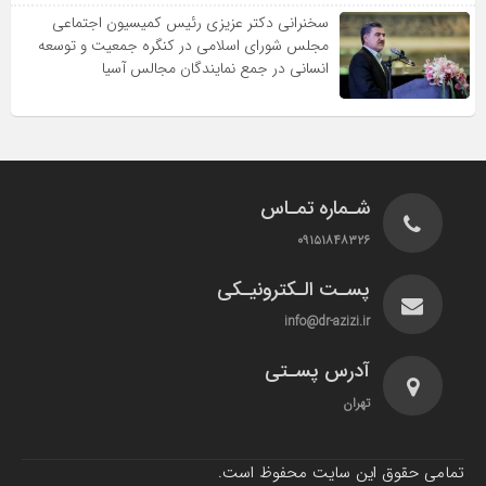
سخنرانى دکتر عزیزى رئیس کمیسیون اجتماعى
مجلس شوراى اسلامى در کنگره جمعیت و توسعه
انسانى در جمع نمایندگان مجالس آسیا
شـماره تمـاس
۰۹۱۵۱۸۴۸۳۲۶
پسـت الـکترونیـکی
info@dr-azizi.ir
آدرس پسـتی
تهران
تمامی حقوق این سایت محفوظ است.