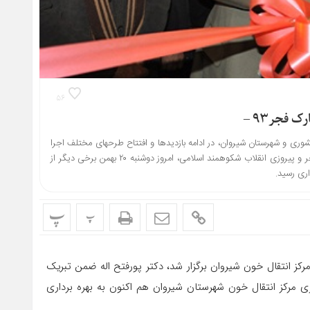
۵۶
 فجر۹۳ –
وری و شهرستان شیروان، در ادامه بازدیدها و افتتاح طرحهای مختلف اجرا
شده در سطح شهرستان شیروان همزمان با سی و ششمین سالگرد دهه مبارک فجر و پیروزی انقلاب شکوهمند اسلامی، امروز دوشنبه ۲۰ بهمن برخی دیگر از
اری رسید.
پ
پ
رکز انتقال خون شیروان برگزار شد، دکتر پورفتح اله ضمن تبریک
زی مرکز انتقال خون شهرستان شیروان هم اکنون به بهره برداری