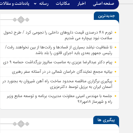
صفحه اصلی
اخبار
مکاتبات
رسانه
یادداشت و مقالات
جدیدترین
تورم ۴۸ درصدی قیمت داروهای داخلی را نجومی کرد / طرح تحول
سلامت نبود بیچاره می شدیم
تا شفافیت نباشد بسیاری از فساد‌ها و رانت‌ها از بین نخواهند رفت/
رئیس جمهور بعدی باید اجرای قانون را بلد باشد
پیام دکتر عبدالرضا عزیزی به مناسبت سالروز بزرگداشت حماسه ۹ دی
بیانیه مجمع نمایندگان خراسان شمالی در در آستانه سفر رهبری
پیگیری برگزاری مناقصه محدود ساخت راه آهن شیروان به بجنورد در
آسمان ایران به برزیل توسط دکترعزیزی
جلسه با مهندس امینی معاونت مدیریت برنامه و توسعه منابع وزیر
راه و شهرساز ۱۸مهر۹۷
پیگیری ها