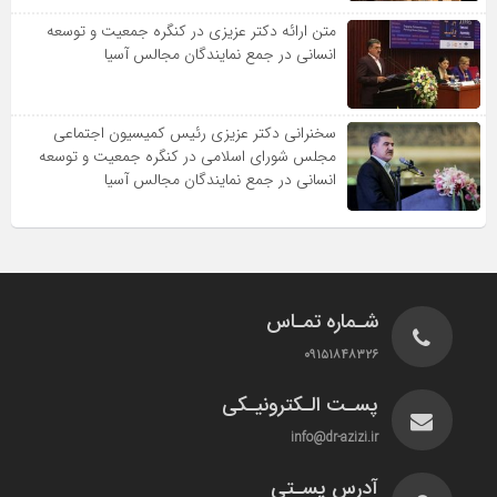
متن ارائه دکتر عزیزى در کنگره جمعیت و توسعه
انسانى در جمع نمایندگان مجالس آسیا
سخنرانى دکتر عزیزى رئیس کمیسیون اجتماعى
مجلس شوراى اسلامى در کنگره جمعیت و توسعه
انسانى در جمع نمایندگان مجالس آسیا
شـماره تمـاس
۰۹۱۵۱۸۴۸۳۲۶
پسـت الـکترونیـکی
info@dr-azizi.ir
آدرس پسـتی