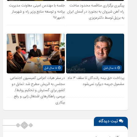
پیگیری برگزاری مناقصه محدود ساخت
جلسه با مهندس امینی معاونت مدیریت
راه آهن شیروان به بجنورد در آسمان ایران
برنامه و توسعه منابع وزیر راه و شهرساز
به برزیل توسط دکترعزیزی
۱۸مهر۹۷
۵ سال قبل
۵ سال قبل
پرداخت حق بیمه رانندگان تا سقف ۳ ماه
در سفر هیات اعزامی کمیسیون اجتماعی
مشمول جریمه دیرکرد نمی‌شود
مجلس به اتریش مطرح شد: تمایل دو
کشور برای گسترش و تحکیم روابط/
بررسی راهکارهای اشتغال زایی و رفع
بیکاری
ثبت دیدگاه