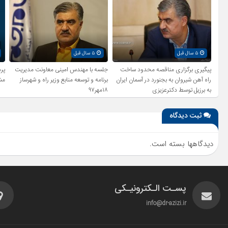
۵ سال قبل
۵ سال قبل
پیگیری برگزاری مناقصه محدود ساخت
جلسه با مهندس امینی معاونت مدیریت
راه آهن شیروان به بجنورد در آسمان ایران
برنامه و توسعه منابع وزیر راه و شهرساز
مش
به برزیل توسط دکترعزیزی
۱۸مهر۹۷
ثبت دیدگاه
دیدگاهها بسته است.
پسـت الـکترونیـکی
info@dr-azizi.ir