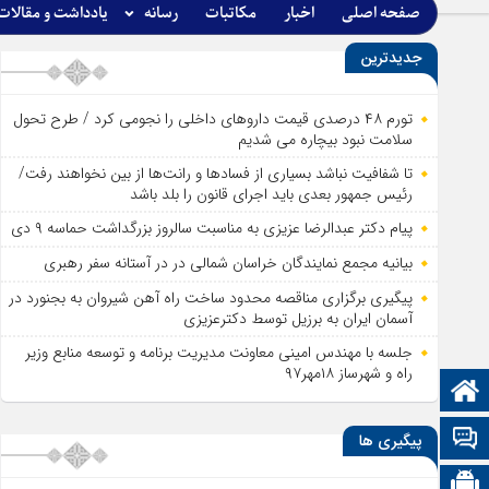
صفحه اصلی
اخبار
مکاتبات
رسانه
یادداشت و مقالات
جدیدترین
تورم ۴۸ درصدی قیمت داروهای داخلی را نجومی کرد / طرح تحول
سلامت نبود بیچاره می شدیم
تا شفافیت نباشد بسیاری از فساد‌ها و رانت‌ها از بین نخواهند رفت/
رئیس جمهور بعدی باید اجرای قانون را بلد باشد
پیام دکتر عبدالرضا عزیزی به مناسبت سالروز بزرگداشت حماسه ۹ دی
بیانیه مجمع نمایندگان خراسان شمالی در در آستانه سفر رهبری
پیگیری برگزاری مناقصه محدود ساخت راه آهن شیروان به بجنورد در
آسمان ایران به برزیل توسط دکترعزیزی
جلسه با مهندس امینی معاونت مدیریت برنامه و توسعه منابع وزیر
راه و شهرساز ۱۸مهر۹۷
صفحه نخست
تالار گفتمان
پیگیری ها
اپلیکیشن سایت