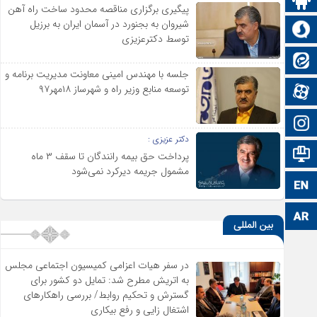
پیگیری برگزاری مناقصه محدود ساخت راه آهن
شیروان به بجنورد در آسمان ایران به برزیل
سروش
توسط دکترعزیزی
ایتا
جلسه با مهندس امینی معاونت مدیریت برنامه و
توسعه منابع وزیر راه و شهرساز ۱۸مهر۹۷
آپارات
اینستاگرام
دکتر عزیزی :
اطلاعات سایت
پرداخت حق بیمه رانندگان تا سقف ۳ ماه
مشمول جریمه دیرکرد نمی‌شود
زبان انگلیسی
زبان عربی
بین المللی
در سفر هیات اعزامی کمیسیون اجتماعی مجلس
به اتریش مطرح شد: تمایل دو کشور برای
گسترش و تحکیم روابط/ بررسی راهکارهای
اشتغال زایی و رفع بیکاری