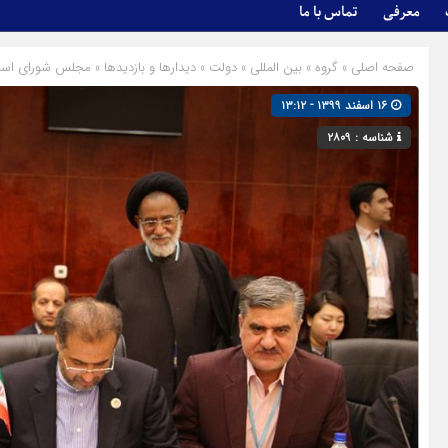
معرفی
تماس با ما
صفحه اصلی
» گروه »
بین المللی
»
دولت
»
دیدارها و بازدیدها
»
مجلس شورای اسل
۱۶ اسفند ۱۳۹۹ - ۱۳:۱۲
شناسه : ۲۸۰۹